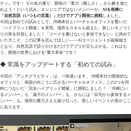
ティ』です！ その名の通り、開発の「重力（難しさ）」から解き放た
れよう！という試み。エンジニアではないメンバーが、
AIを相棒に
「自然言語（いつもの言葉）」だけでアプリ開発に挑戦
しました。
今回は初めての試みとして、沖縄本社とバーチャルオフィスを繋いだ
「ハイブリッド開催」を実現。場所もスキルも超えた、新しいモノづく
りの形を目指しました！「コードを書けないと参加できない」と諦めて
いた方こそ、この記事を読んでほしい――AIエージェントが副操縦士
となり、自然言語で語りかけるだけでアプリが立ち上がる。これはも
う、開発の世界における“重力革命”です！
◆ 常識をアップデートする「初めての試み」
今回の「アンチグラビティ」は、一味違います。 沖縄本社の開放的な
オフィスと、画面の向こうに広がるバーチャルオフィス。この2つを同
時につないだ「完全ハイブリッド開催」に挑戦しました！ 「沖縄にい
るメンバー」も「遠方のメンバー」も、さらには「自宅から参加するメ
ンバー」も。場所の重力さえも振り払った、新しいイベントの形がここ
にあります。