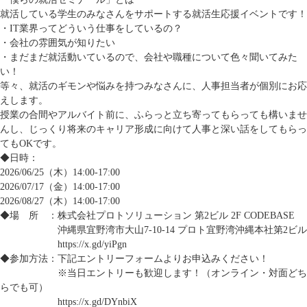
就活している学生のみなさんをサポートする就活生応援イベントです！
・IT業界ってどういう仕事をしているの？
・会社の雰囲気が知りたい
・まだまだ就活動いているので、会社や職種について色々聞いてみた
い！
等々、就活のギモンや悩みを持つみなさんに、人事担当者が個別にお応
えします。
授業の合間やアルバイト前に、ふらっと立ち寄ってもらっても構いませ
んし、じっくり将来のキャリア形成に向けて人事と深い話をしてもらっ
てもOKです。
◆日時：
2026/06/25（木）14:00-17:00
2026/07/17（金）14:00-17:00
2026/08/27（木）14:00-17:00
◆場 所 ：株式会社プロトソリューション 第2ビル 2F CODEBASE
沖縄県宜野湾市大山7-10-14 プロト宜野湾沖縄本社第2ビル
https://x.gd/yiPgn
◆参加方法：下記エントリーフォームよりお申込みください！
※当日エントリーも歓迎します！（オンライン・対面どち
らでも可）
https://x.gd/DYnbiX