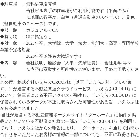
◆駐車場 ：無料駐車場完備
当社ビル裏手の駐車場がご利用可能です（平面のみ）
※地面の数字が、白色（普通自動車のスペース）、黄色
（軽自動車のスペース）です。
◆服 装 ：カジュアルでOK
◆持ち物 ：特に指定なし
◆対 象 ：2027年卒、大学院・大学・短大・能開大・高専・専門学校
卒業予定者対象
2028年卒以降も大歓迎です！
◆内 容 ：会社説明、座談会（人事＋先輩社員）、会社見学 等々
※内容は変動する可能性がございます。予めご了承くださ
い。
この度、株式会社いえらぶGROUP様（以下「いえらぶ社」といいま
す。）が運営する不動産関連クラウドサービス「いえらぶCLOUD」に
おいて、第三者による不正アクセスが発生し、「いえらぶCLOUD」に
保管されているデータが不正に取得された可能性がある旨、いえらぶ社
から公表されました。
当社が運営する不動産情報ポータルサイト「グーホーム」に物件を掲
載いただいている不動産会社様の一部が「いえらぶCLOUD」を利用し
ており、いえらぶ社からの報告により、「グーホーム」を通じてお問い
合わせをいただいたお客様の情報の一部についても、不正に取得された