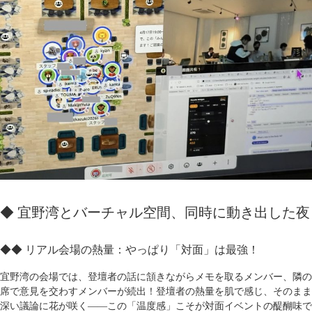
◆ 宜野湾とバーチャル空間、同時に動き出した夜
◆◆ リアル会場の熱量：やっぱり「対面」は最強！
宜野湾の会場では、登壇者の話に頷きながらメモを取るメンバー、隣の
席で意見を交わすメンバーが続出！登壇者の熱量を肌で感じ、そのまま
深い議論に花が咲く――この「温度感」こそが対面イベントの醍醐味で