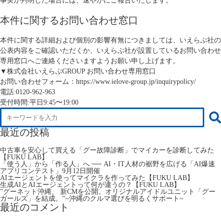
事実が判明した場合には、速やかにご報告いたします。
本件に関するお問い合わせ窓口
本件に関する詳細および個別の影響有無につきましては、いえらぶ社の
公表内容をご確認いただくか、いえらぶ社が設置しているお問い合わせ
専用窓口へご連絡くださいますようお願い申し上げます。
▼株式会社いえらぶGROUP お問い合わせ専用窓口
お問い合わせフォーム：
https://www.ielove-group.jp/inquirypolicy/
電話:0120-962-963
受付時間:平日9:45〜19:00
最近の投稿
中古車を安心して買える「グー故障診断」でマイカーを診断してみた
【FUKU LAB】
「使う人」から「作る人」へ ── AI・IT人材の裾野を広げる「AI爆速
アプリコンテスト」9月12日開催
AIエージェントを使ってマイクラを作ってみた【FUKU LAB】
生成AIとAIエージェントって何が違うの？【FUKU LAB】
”グーネット沖縄、 新CMを公開。オリジナルアイドルユニット「グー
ガールズ」を結成。”~沖縄のクルマ選びを明るくサポート~
最近のコメント