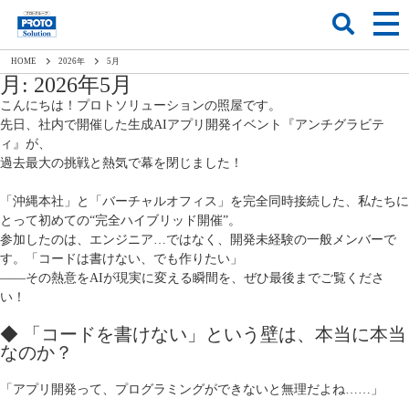
HOME
2026
年
5
月
月:
2026年5月
こんにちは！プロトソリューションの照屋です。
先日、社内で開催した生成AIアプリ開発イベント『アンチグラビテ
ィ』が、
過去最大の挑戦と熱気で幕を閉じました！
「沖縄本社」と「バーチャルオフィス」を完全同時接続した、私たちに
とって初めての“完全ハイブリッド開催”。
参加したのは、エンジニア…ではなく、開発未経験の一般メンバーで
す。「コードは書けない、でも作りたい」
――その熱意をAIが現実に変える瞬間を、ぜひ最後までご覧くださ
い！
◆ 「コードを書けない」という壁は、本当に本当
なのか？
「アプリ開発って、プログラミングができないと無理だよね……」