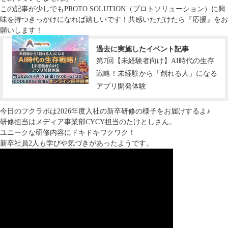
この記事が少しでもPROTO SOLUTION（プロトソリューション）に興
味を持つきっかけになれば嬉しいです！共感いただけたら『応援』をお
願いします！
過去に実施したイベント記事
第7回【未経験者向け】AI時代の生存
戦略！未経験から「創れる人」になる
アプリ開発体験
今日のフクラボは2026年度入社の新卒研修の様子をお届けするよ♪
研修担当はメディア事業部CYCY担当のたけとしさん。
ユニークな研修内容にドキドキワクワク！
新卒社員2人も学びや気づきがあったようです。