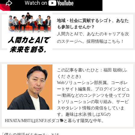
地域・社会に貢献するシゴト、あなた
も参加しませんか？
人間力とAIで、あなたのキャリアを次
のステージへ。採用情報はこちら！
この記事を書いたひと：福田 聡樹(ふ
くだ さとき)
Webソリューション部所属。コーポレ
ートサイト編集長。ブログ/インタビュ
ー/動画などのコンテンツを使ってプロ
トソリューションの取り組み、サービ
スやタレント情報の発信をしていま
す。趣味は水泳/推しはXGの
HINATA/MBTIはENFJ/ボダコ🐕と暮らす陽気な中年。
「僕らの就活ゼミナール」とは