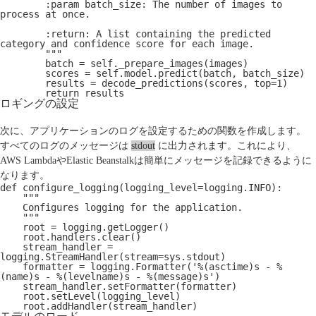
        :param batch_size: The number of images to 
process at once.
        :return: A list containing the predicted 
category and confidence score for each image.
        """
        batch = self._prepare_images(images)
        scores = self.model.predict(batch, batch_size)
        results = decode_predictions(scores, top=1)
        return results
ロギングの設定
次に、アプリケーションのログを設定するための関数を作成します。
すべてのログのメッセージは
stdout
に出力されます。これにより、
AWS LambdaやElastic Beanstalkは簡単にメッセージを記録できるように
なります。
def configure_logging(logging_level=logging.INFO):
    """
    Configures logging for the application.
    """
    root = logging.getLogger()
    root.handlers.clear()
    stream_handler = 
logging.StreamHandler(stream=sys.stdout)
    formatter = logging.Formatter('%(asctime)s - %
(name)s - %(levelname)s - %(message)s')
    stream_handler.setFormatter(formatter)
    root.setLevel(logging_level)
    root.addHandler(stream_handler)