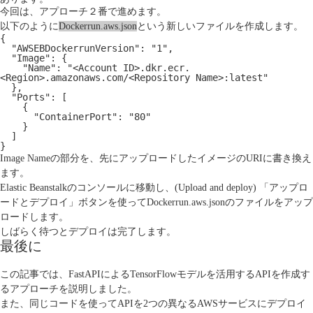
今回は、アプローチ２番で進めます。
以下のように
Dockerrun.aws.json
という新しいファイルを作成します。
{
  "AWSEBDockerrunVersion": "1",
  "Image": {
    "Name": "<Account ID>.dkr.ecr.
<Region>.amazonaws.com/<Repository Name>:latest"
  },
  "Ports": [
    {
      "ContainerPort": "80"
    }
  ]
}
Image Nameの部分を、先にアップロードしたイメージのURIに書き換え
ます。
Elastic Beanstalkのコンソールに移動し、(Upload and deploy) 「アップロ
ードとデプロイ」ボタンを使ってDockerrun.aws.jsonのファイルをアップ
ロードします。
しばらく待つとデプロイは完了します。
最後に
この記事では、FastAPIによるTensorFlowモデルを活用するAPIを作成す
るアプローチを説明しました。
また、同じコードを使ってAPIを2つの異なるAWSサービスにデプロイ