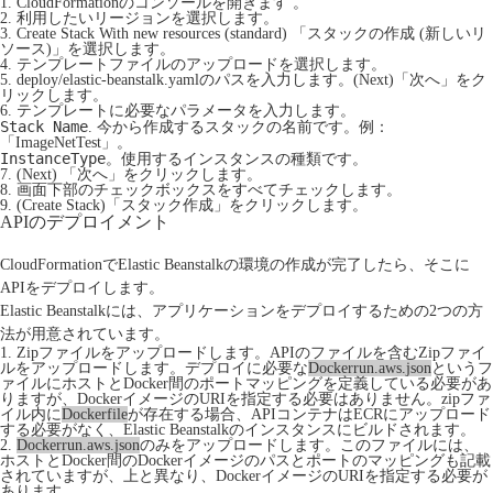
1.
CloudFormationのコンソール
を開きます 。
2. 利用したいリージョンを選択します。
3. Create Stack With new resources (standard) 「スタックの作成 (新しいリ
ソース)」を選択します。
4. テンプレートファイルのアップロードを選択します。
5.
deploy/elastic-beanstalk.yaml
のパスを入力します。(Next)「次へ」をク
リックします。
6. テンプレートに必要なパラメータを入力します。
Stack Name
. 今から作成するスタックの名前です。例：
「ImageNetTest」。
InstanceType
。使用するインスタンスの種類です。
7. (Next) 「次へ」をクリックします。
8. 画面下部のチェックボックスをすべてチェックします。
9. (Create Stack)「スタック作成」をクリックします。
APIのデプロイメント
CloudFormationでElastic Beanstalkの環境の作成が完了したら、そこに
APIをデプロイします。
Elastic Beanstalkには、アプリケーションをデプロイするための2つの方
法が用意されています。
1. Zipファイルをアップロードします。APIのファイルを含むZipファイ
ルをアップロードします。デプロイに必要な
Dockerrun.aws.json
というフ
ァイルにホストとDocker間のポートマッピングを定義している必要があ
りますが、DockerイメージのURIを指定する必要はありません。zipファ
イル内に
Dockerfile
が存在する場合、APIコンテナはECRにアップロード
する必要がなく、Elastic Beanstalkのインスタンスにビルドされます。
2.
Dockerrun.aws.json
のみをアップロードします。このファイルには、
ホストとDocker間のDockerイメージのパスとポートのマッピングも記載
されていますが、上と異なり、DockerイメージのURIを指定する必要が
あります。