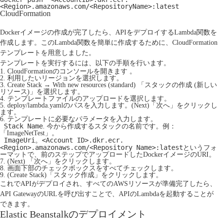
<Region>.amazonaws.com/<RepositoryName>:latest
CloudFormation
Dockerイメージの作成が完了したら、APIをデプロイするLambda関数を
作成します。このLambda関数を簡単に作成するために、CloudFormation
テンプレートを用意しました。
テンプレートを実行するには、以下の手順を行います。
1. CloudFormationのコンソール
を開きます 。
2. 利用したいリージョンを選択します。
3. Create Stack → With new resources (standard) 「スタックの作成 (新しい
リソース)」を選択します。
4. テンプレートファイルのアップロードを選択します。
5. deploy/lambda.yaml
のパスを入力します。(Next)「次へ」をクリックし
ます。
6. テンプレートに必要なパラメータを入力します。
Stack Name
. 今から作成するスタックの名前です。例：
「ImageNetTest」。
ImageUri
<Account ID>.dkr.ecr.
。
<Region>.amazonaws.com/<Repository Name>:latest
というフォ
ーマットで、前のステップでアップロードしたDockerイメージのURI。
7. (Next) 「次へ」をクリックします。
8. 画面下部のチェックボックスをすべてチェックします。
9. (Create Stack)「スタック作成」をクリックします。
これでAPIがデプロイされ、すべてのAWSリソースが準備完了したら、
API GatewayのURLを呼び出すことで、APIのLambdaを起動することが
できます。
Elastic Beanstalkのデプロイメント