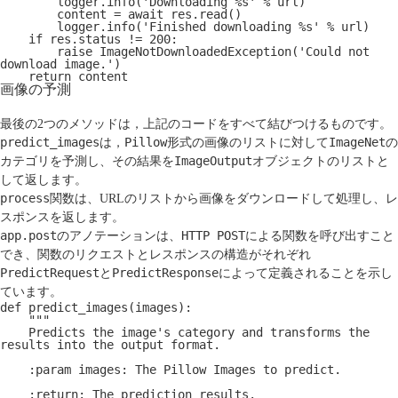
        logger.info('Downloading %s' % url)
        content = await res.read()
        logger.info('Finished downloading %s' % url)
    if res.status != 200:
        raise ImageNotDownloadedException('Could not 
download image.')
    return content
画像の予測
最後の2つのメソッドは，上記のコードをすべて結びつけるものです。
predict_images
Pillow
ImageNet
は，
形式の画像のリストに対して
の
ImageOutput
カテゴリを予測し、その結果を
オブジェクトのリストと
して返します。
process
関数は、URLのリストから画像をダウンロードして処理し、レ
スポンスを返します。
app.post
HTTP POST
のアノテーションは、
による関数を呼び出すこと
でき、関数のリクエストとレスポンスの構造がそれぞれ
PredictRequest
PredictResponse
と
によって定義されることを示し
ています。
def predict_images(images):
    """
    Predicts the image's category and transforms the 
results into the output format.
    :param images: The Pillow Images to predict.
    :return: The prediction results.