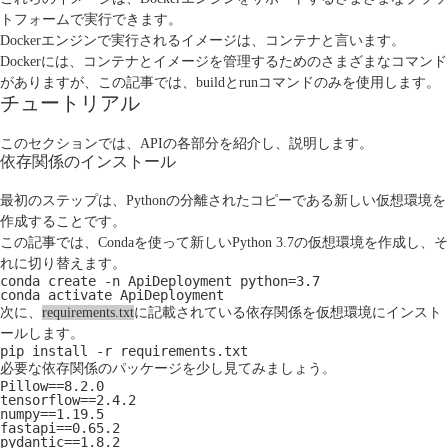
トフォームで実行できます。
Dockerエンジンで実行されるイメージは、コンテナと言います。
Dockerには、コンテナとイメージを管理するためのさまざまなコマンド
がありますが、この記事では、
build
と
run
コマンドのみを使用します。
チュートリアル
このセクションでは、APIの各部分を紹介し、説明します。
依存関係のインストール
最初のステップは、Pythonの分離されたコピーである新しい仮想環境を
作成することです。
この記事では、
Conda
を使って新しいPython 3.7の仮想環境を作成し、そ
れに切り替えます。
conda create -n ApiDeployment python=3.7
conda activate ApiDeployment
次に、
requirements.txt
に記載されている依存関係を仮想環境にインスト
ールします。
pip install -r requirements.txt
必要な依存関係のパッケージを少し見てみましょう。
Pillow==8.2.0
tensorflow==2.4.2
numpy==1.19.5
fastapi==0.65.2
pydantic==1.8.2