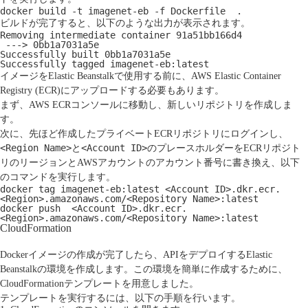
docker build -t imagenet-eb -f Dockerfile  .
ビルドが完了すると、以下のような出力が表示されます。
Removing intermediate container 91a51bb166d4
 ---> 0bb1a7031a5e
Successfully built 0bb1a7031a5e
Successfully tagged imagenet-eb:latest
イメージをElastic Beanstalkで使用する前に、
AWS Elastic Container
Registry (ECR)
にアップロードする必要もあります。
まず、AWS ECRコンソールに移動し、新しいリポジトリを作成しま
す。
次に、先ほど作成したプライベートECRリポジトリにログインし、
<Region Name>
<Account ID>
と
のプレースホルダーをECRリポジト
リのリージョンとAWSアカウントのアカウント番号に書き換え、以下
のコマンドを実行します。
docker tag imagenet-eb:latest <Account ID>.dkr.ecr.
<Region>.amazonaws.com/<Repository Name>:latest
docker push  <Account ID>.dkr.ecr.
<Region>.amazonaws.com/<Repository Name>:latest
CloudFormation
Dockerイメージの作成が完了したら、APIをデプロイするElastic
Beanstalkの環境を作成します。この環境を簡単に作成するために、
CloudFormationテンプレートを用意しました。
テンプレートを実行するには、以下の手順を行います。