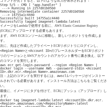
コマンドが完了すると、以下のような出力が表示されます：
Step 5/5 : CMD [ "app.handler" ]
 ---> Running in 2257d01b05b0
Removing intermediate container 2257d01b05b0
 ---> 14755a1c4440
Successfully built 14755a1c4440
Successfully tagged imagenet-lambda:latest
イメージをLambdaで使用する前に、
AWS Elastic Container Registry
(ECR)
にアップロードする必要もあります。
まず、AWS ECRコンソールに移動し、新しいリポジトリを作成しま
す。
次に、先ほど作成したプライベートECRリポジトリにログインし、
<Region Name>
<Account ID>
と
のプレースホルダーをECRリポジト
リのリージョンとAWSアカウントのアカウント番号に書き換え、以下
のコマンドを実行します。
aws ecr get-login-password --region <Region Name> | 
docker login --username AWS --password-stdin <Account 
ID>.dkr.ecr.<Region Name>.amazonaws.com
awscli
注：上記のコマンドを実行するには、
パッケージがインストー
ルされている必要があります。インストール方法は
こちら
をご覧くださ
い。
最後に、イメージにタグを付けて、ECRにプッシュ（アップロード）し
ます。
docker tag imagenet-lambda:latest <AccountID>.dkr.ecr.
<Region>.amazonaws.com/<RepositoryName>:latest
docker push  <AccountID>.dkr.ecr.