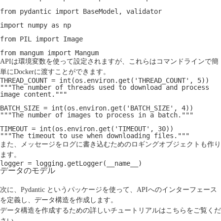
from pydantic import BaseModel, validator
import numpy as np
from PIL import Image
from mangum import Mangum
APIは環境変数を使って設定されますが、これらはコマンドラインで簡
単にDockerに渡すことができます。
THREAD_COUNT = int(os.environ.get('THREAD_COUNT', 5))
"""The number of threads used to download and process 
image content."""
BATCH_SIZE = int(os.environ.get('BATCH_SIZE', 4))
"""The number of images to process in a batch."""
TIMEOUT = int(os.environ.get('TIMEOUT', 30))
"""The timeout to use when downloading files."""
また、メッセージをログに書き込むためのロギングオブジェクトも作り
ます。
logger = logging.getLogger(__name__)
データのモデル
次に、
Pydantic
というパッケージを使って、APIへのインターフェース
を定義し、データ構造を作成します。
データ構造を作成するための詳しいチュートリアルは
こちら
をご覧くだ
さい。