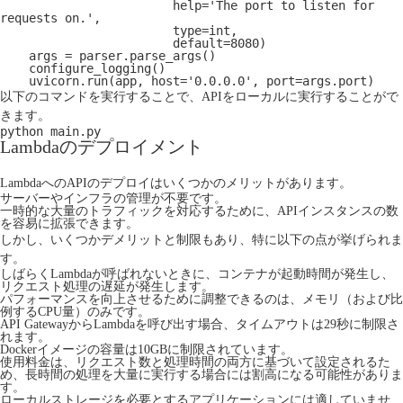
                        help='The port to listen for 
requests on.',
                        type=int,
                        default=8080)
    args = parser.parse_args()
    configure_logging()
    uvicorn.run(app, host='0.0.0.0', port=args.port)
以下のコマンドを実行することで、APIをローカルに実行することがで
きます。
python main.py
Lambdaのデプロイメント
LambdaへのAPIのデプロイはいくつかのメリットがあります。
サーバーやインフラの管理が不要です。
一時的な大量のトラフィックを対応するために、APIインスタンスの数
を容易に拡張できます。
しかし、いくつかデメリットと制限もあり、特に以下の点が挙げられま
す。
しばらくLambdaが呼ばれないときに、コンテナが起動時間が発生し、
リクエスト処理の遅延が発生します。
パフォーマンスを向上させるために調整できるのは、メモリ（および比
例するCPU量）のみです。
API GatewayからLambdaを呼び出す場合、タイムアウトは29秒に制限さ
れます。
Dockerイメージの容量は10GBに制限されています。
使用料金は、リクエスト数と処理時間の両方に基づいて設定されるた
め、長時間の処理を大量に実行する場合には割高になる可能性がありま
す。
ローカルストレージを必要とするアプリケーションには適していませ