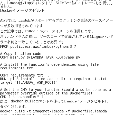
/tmp
ん。Lambdaは
ディレクトリに512MBの追加ストレージしか提供し
ません。
Dockerイメージのビルド
AWSでは、Lambdaがサポートするプログラミング言語のベースイメー
ジが多数用意されています。
この記事では、Python 3.7のベースイメージを使用します。
注：ハンドラの名前は、ソースコードで定義されているMangumハンド
ラの名前と一致していることが必要です
FROM public.ecr.aws/lambda/python:3.7
# Copy function code
COPY main.py ${LAMBDA_TASK_ROOT}/app.py
# Install the function's dependencies using file 
requirements.txt
COPY requirements.txt  .
RUN  pip3 install --no-cache-dir -r requirements.txt --
target "${LAMBDA_TASK_ROOT}"
# Set the CMD to your handler (could also be done as a 
parameter override outside of the Dockerfile)
CMD [ "app.handler" ]
docker build
次に、
コマンドを使ってLambdaイメージをビルドし、
タグ付けします。
docker build -t imagenet-lambda -f Dockerfile.lambda .