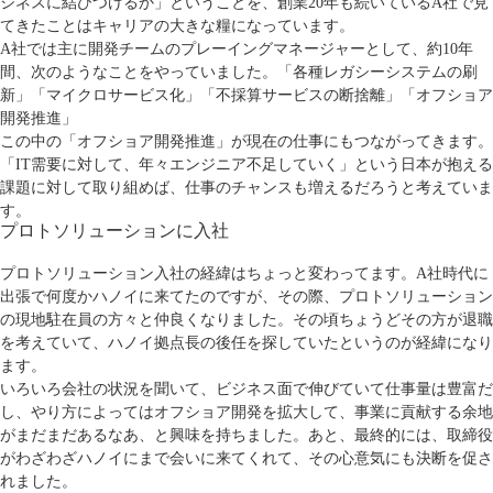
ジネスに結びつけるか」ということを、創業20年も続いているA社で見
てきたことはキャリアの大きな糧になっています。
A社では主に開発チームのプレーイングマネージャーとして、約10年
間、次のようなことをやっていました。「各種レガシーシステムの刷
新」「マイクロサービス化」「不採算サービスの断捨離」「オフショア
開発推進」
この中の「オフショア開発推進」が現在の仕事にもつながってきます。
「IT需要に対して、年々エンジニア不足していく」という日本が抱える
課題に対して取り組めば、仕事のチャンスも増えるだろうと考えていま
す。
プロトソリューションに入社
プロトソリューション入社の経緯はちょっと変わってます。A社時代に
出張で何度かハノイに来てたのですが、その際、プロトソリューション
の現地駐在員の方々と仲良くなりました。その頃ちょうどその方が退職
を考えていて、ハノイ拠点長の後任を探していたというのが経緯になり
ます。
いろいろ会社の状況を聞いて、ビジネス面で伸びていて仕事量は豊富だ
し、やり方によってはオフショア開発を拡大して、事業に貢献する余地
がまだまだあるなあ、と興味を持ちました。あと、最終的には、取締役
がわざわざハノイにまで会いに来てくれて、その心意気にも決断を促さ
れました。