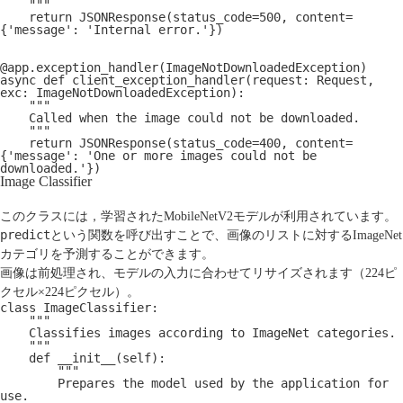
    """
    return JSONResponse(status_code=500, content=
{'message': 'Internal error.'})
@app.exception_handler(ImageNotDownloadedException)
async def client_exception_handler(request: Request, 
exc: ImageNotDownloadedException):
    """
    Called when the image could not be downloaded.
    """
    return JSONResponse(status_code=400, content=
{'message': 'One or more images could not be 
downloaded.'})
Image Classifier
このクラスには，学習されたMobileNetV2モデルが利用されています。
predict
という関数を呼び出すことで、画像のリストに対するImageNet
カテゴリを予測することができます。
画像は前処理され、モデルの入力に合わせてリサイズされます（224ピ
クセル×224ピクセル）。
class ImageClassifier:
    """
    Classifies images according to ImageNet categories.
    """
    def __init__(self):
        """
        Prepares the model used by the application for 
use.