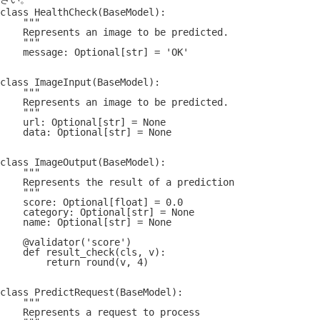
class HealthCheck(BaseModel):
    """
    Represents an image to be predicted.
    """
    message: Optional[str] = 'OK'
class ImageInput(BaseModel):
    """
    Represents an image to be predicted.
    """
    url: Optional[str] = None
    data: Optional[str] = None
class ImageOutput(BaseModel):
    """
    Represents the result of a prediction
    """
    score: Optional[float] = 0.0
    category: Optional[str] = None
    name: Optional[str] = None
    @validator('score')
    def result_check(cls, v):
        return round(v, 4)
class PredictRequest(BaseModel):
    """
    Represents a request to process