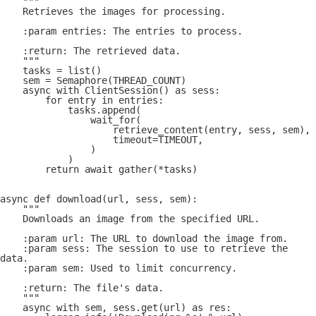
    """
    Retrieves the images for processing.
    :param entries: The entries to process.
    :return: The retrieved data.
    """
    tasks = list()
    sem = Semaphore(THREAD_COUNT)
    async with ClientSession() as sess:
        for entry in entries:
            tasks.append(
                wait_for(
                    retrieve_content(entry, sess, sem),
                    timeout=TIMEOUT,
                )
            )
        return await gather(*tasks)
async def download(url, sess, sem):
    """
    Downloads an image from the specified URL.
    :param url: The URL to download the image from.
    :param sess: The session to use to retrieve the 
data.
    :param sem: Used to limit concurrency.
    :return: The file's data.
    """
    async with sem, sess.get(url) as res: