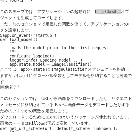
モデルのロード
このステップでは，アプリケーションの起動時に、
ImageClassifier
オブ
ジェクトを生成してロードします。
また、前のセクションで定義した関数を使って、アプリケーションのロ
グを設定します。
@app.on_event('startup')
def load_model():
    """
    Loads the model prior to the first request.
    """
    configure_logging()
    logger.info('Loading model...')
    app.state.model = ImageClassifier()
app
state
ImageClassifier
ここでは、
の
に
オブジェクトを格納し
ますが，代わりにグローバル変数としてモデルを格納することも可能で
す。
画像処理
このセクションでは、URLから画像をダウンロードしたり、リクエスト
メッセージに格納されている Base64 画像データをデコードしたりする
ためのいくつかの関数を定義します。
aiohttp
ダウンロードするために
というパッケージが使われています。
Pillow
画像のデータは
の形式に変換しています。
def get_url_scheme(url, default_scheme='unknown'):