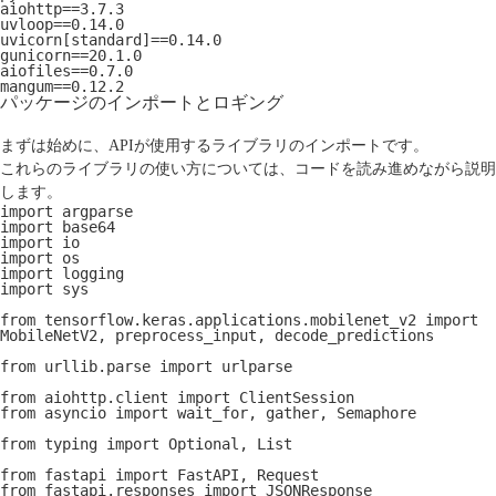
aiohttp==3.7.3
uvloop==0.14.0
uvicorn[standard]==0.14.0
gunicorn==20.1.0
aiofiles==0.7.0
mangum==0.12.2
パッケージのインポートとロギング
まずは始めに、APIが使用するライブラリのインポートです。
これらのライブラリの使い方については、コードを読み進めながら説明
します。
import argparse
import base64
import io
import os
import logging
import sys
from tensorflow.keras.applications.mobilenet_v2 import 
MobileNetV2, preprocess_input, decode_predictions
from urllib.parse import urlparse
from aiohttp.client import ClientSession
from asyncio import wait_for, gather, Semaphore
from typing import Optional, List
from fastapi import FastAPI, Request
from fastapi.responses import JSONResponse