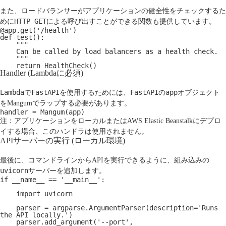
また、ロードバランサーがアプリケーションの健全性をチェックするた
HTTP GET
めに
による呼び出すことができる関数も提供しています。
@app.get('/health')
def test():
    """
    Can be called by load balancers as a health check.
    """
    return HealthCheck()
Handler (Lambdaに必須)
Lambda
FastAPI
FastAPI
app
で
を使用するためには、
の
オブジェクト
をMangumでラップする必要があります。
handler = Mangum(app)
注：アプリケーションをローカルまたはAWS Elastic Beanstalkにデプロ
イする場合、このハンドラは使用されません。
APIサーバーの実行 (ローカル環境)
最後に、コマンドラインからAPIを実行できるように、組み込みの
uvicorn
サーバーを追加します。
if __name__ == '__main__':
    import uvicorn
    parser = argparse.ArgumentParser(description='Runs 
the API locally.')
    parser.add_argument('--port',