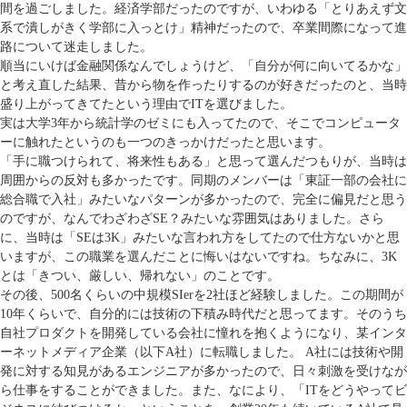
間を過ごしました。経済学部だったのですが、いわゆる「とりあえず文
系で潰しがきく学部に入っとけ」精神だったので、卒業間際になって進
路について迷走しました。
順当にいけば金融関係なんでしょうけど、「自分が何に向いてるかな」
と考え直した結果、昔から物を作ったりするのが好きだったのと、当時
盛り上がってきてたという理由でITを選びました。
実は大学3年から統計学のゼミにも入ってたので、そこでコンピュータ
ーに触れたというのも一つのきっかけだったと思います。
「手に職つけられて、将来性もある」と思って選んだつもりが、当時は
周囲からの反対も多かったです。同期のメンバーは「東証一部の会社に
総合職で入社」みたいなパターンが多かったので、完全に偏見だと思う
のですが、なんでわざわざSE？みたいな雰囲気はありました。さら
に、当時は「SEは3K」みたいな言われ方をしてたので仕方ないかと思
いますが、この職業を選んだことに悔いはないですね。ちなみに、3K
とは「きつい、厳しい、帰れない」のことです。
その後、500名くらいの中規模SIerを2社ほど経験しました。この期間が
10年くらいで、自分的には技術の下積み時代だと思ってます。そのうち
自社プロダクトを開発している会社に憧れを抱くようになり、某インタ
ーネットメディア企業（以下A社）に転職しました。 A社には技術や開
発に対する知見があるエンジニアが多かったので、日々刺激を受けなが
ら仕事をすることができました。また、なにより、「ITをどうやってビ