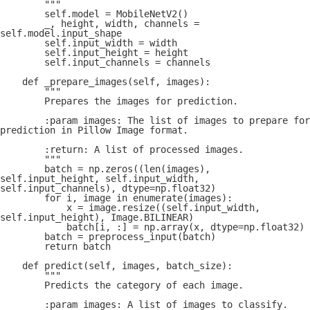
        """
        self.model = MobileNetV2()
        _, height, width, channels = 
self.model.input_shape
        self.input_width = width
        self.input_height = height
        self.input_channels = channels
    def _prepare_images(self, images):
        """
        Prepares the images for prediction.
        :param images: The list of images to prepare for 
prediction in Pillow Image format.
        :return: A list of processed images.
        """
        batch = np.zeros((len(images), 
self.input_height, self.input_width, 
self.input_channels), dtype=np.float32)
        for i, image in enumerate(images):
            x = image.resize((self.input_width, 
self.input_height), Image.BILINEAR)
            batch[i, :] = np.array(x, dtype=np.float32)
        batch = preprocess_input(batch)
        return batch
    def predict(self, images, batch_size):
        """
        Predicts the category of each image.
        :param images: A list of images to classify.