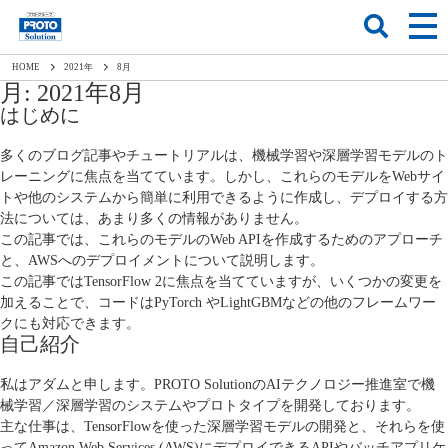
HOME
2021
年
8
月
月:
2021年8月
はじめに
多くのブログ記事やチュートリアルは、機械学習や深層学習モデルのト
レーニングに焦点を当てています。しかし、これらのモデルをWebサイ
トや他のシステムから簡単に利用できるように作成し、デプロイする方
法については、あまり多くの情報がありません。
この記事では、これらのモデルのWeb APIを作成するためのアプローチ
と、AWSへのデプロイメントについて説明します。
この記事では
TensorFlow 2
に焦点を当てていますが、いくつかの変更を
加えることで、コードは
PyTorch
や
LightGBM
などの他のフレームワー
クにも対応できます。
自己紹介
私はアダムと申します。PROTO SolutionのAIテクノロジー推進室で機
械学習／深層学習のシステムやプロトタイプを開発しております。
主な仕事は、TensorFlowを使った深層学習モデルの開発と、それらを使
ってAmazon Web Services (AWS)にデプロイできるAPIやバッチアプリケ