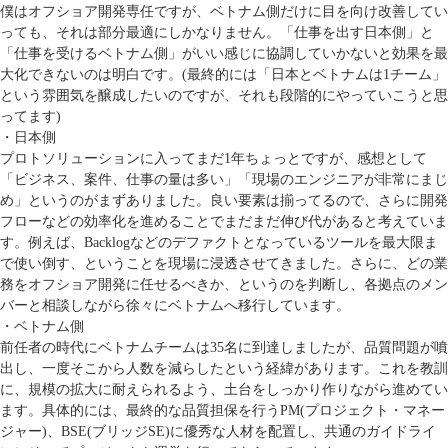
僕はオフショア開発専任ですが、ベトナム側だけに目を向け改善してい
っても、それは部分最適にしかなりません。「仕事を出す日本側」と
「仕事を受けるベトナム側」がいい感じに協調していかないと効果を最
大化できないのは明白です。(最終的には「日本とベトナムは1チーム」
という雰囲気を醸成したいのですが、それも段階的にやっていこうと思
ってます)
・日本側
プロトソリューションに入ってまだ1年ちょっとですが、感想として
「ビジネス、案件、仕事の量は多い」「現場のエンジニアが非常にまじ
め」というのがまずありました。良い要素は揃ってるので、さらに開発
フローなどの効率化を進めることでまだまだ伸び代があると考えていま
す。例えば、Backlogなどのデファクトとなっているツールを最大限ま
で使い倒す、ということを現場に浸透させてきました。さらに、どの業
務をオフショア開発に任せるべきか、というのを判断し、各拠点のメン
バーと相談しながら徐々にベトナムへ移行しています。
・ベトナム側
前任者の時代にベトナムチームは35名に到達しましたが、品質問題が噴
出し、一度そこから人数を減らしたという経緯があります。これを教訓
に、規模の拡大に耐えられるよう、土台をしっかり作りながら進めてい
ます。具体的には、最終的な品質担保を行うPM(プロジェクト・マネー
ジャー)、BSE(ブリッジSE)に優秀な人材を配置し、共通のガイドライ