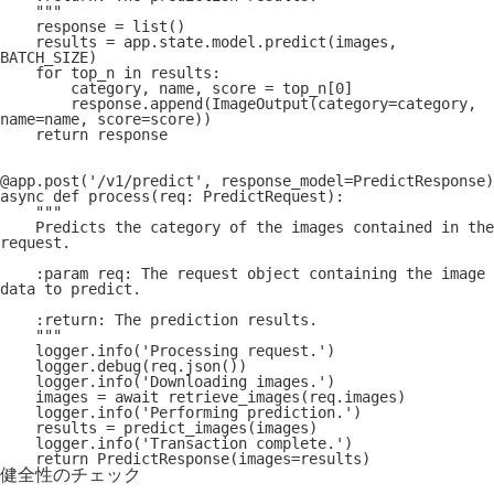
    """
    response = list()
    results = app.state.model.predict(images, 
BATCH_SIZE)
    for top_n in results:
        category, name, score = top_n[0]
        response.append(ImageOutput(category=category, 
name=name, score=score))
    return response
@app.post('/v1/predict', response_model=PredictResponse)
async def process(req: PredictRequest):
    """
    Predicts the category of the images contained in the 
request.
    :param req: The request object containing the image 
data to predict.
    :return: The prediction results.
    """
    logger.info('Processing request.')
    logger.debug(req.json())
    logger.info('Downloading images.')
    images = await retrieve_images(req.images)
    logger.info('Performing prediction.')
    results = predict_images(images)
    logger.info('Transaction complete.')
    return PredictResponse(images=results)
健全性のチェック