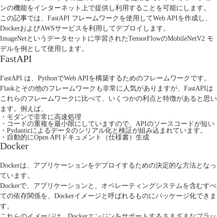
ンの機能をインターネット上で提供し利用することを可能にします。
この記事では、
FastAPI
フレームワークを使用してWeb APIを作成し、
DockerおよびAWSサービスを利用してデプロイします。
ImageNet
というデータセットに学習されたTensorFlowの
MobileNetV2
モ
デルを例として使用します。
FastAPI
FastAPI
は、PythonでWeb APIを構築するためのフレームワークです。
Flask
とその他のフレームワークも非常に人気がありますが、FastAPIは
これらのフレームワークに比べて、いくつかの利点と特徴があると思い
ます。例えば、
・モダンで非常に高速処理
・コードの重複を最小限にしていますので、APIのソースコードが短い
・
Pydantic
によるデータのシリアル化と検証が組み込まれています。
・自動的にOpen APIドキュメント（仕様書）生成
Docker
Docker
は、アプリケーションをデプロイするための決定的な方法となっ
ています。
Dockerで、アプリケーションと、オペレーティングシステムを含むすべ
ての依存関係を、Dockerイメージと呼ばれるものにパッケージ化できま
す。
これらのイメージは、Dockerエンジンをサポートするさまざまなプラッ