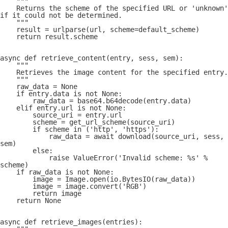
    """
    Returns the scheme of the specified URL or 'unknown' 
if it could not be determined.
    """
    result = urlparse(url, scheme=default_scheme)
    return result.scheme
async def retrieve_content(entry, sess, sem):
    """
    Retrieves the image content for the specified entry.
    """
    raw_data = None
    if entry.data is not None:
        raw_data = base64.b64decode(entry.data)
    elif entry.url is not None:
        source_uri = entry.url
        scheme = get_url_scheme(source_uri)
        if scheme in ('http', 'https'):
            raw_data = await download(source_uri, sess, 
sem)
        else:
            raise ValueError('Invalid scheme: %s' % 
scheme)
    if raw_data is not None:
        image = Image.open(io.BytesIO(raw_data))
        image = image.convert('RGB')
        return image
    return None
async def retrieve_images(entries):