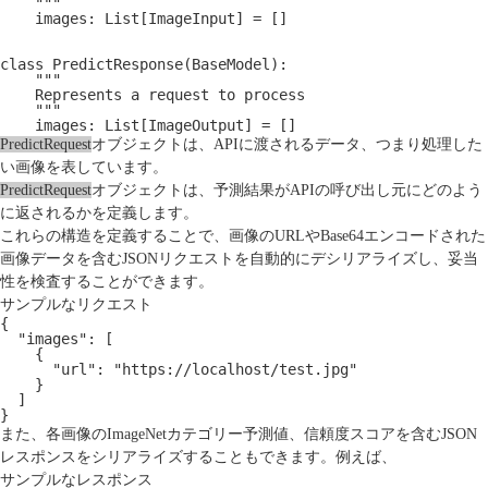
    """
    images: List[ImageInput] = []
class PredictResponse(BaseModel):
    """
    Represents a request to process
    """
    images: List[ImageOutput] = []
PredictRequest
オブジェクトは、APIに渡されるデータ、つまり処理した
い画像を表しています。
PredictRequest
オブジェクトは、予測結果がAPIの呼び出し元にどのよう
に返されるかを定義します。
これらの構造を定義することで、画像のURLやBase64エンコードされた
画像データを含む
JSON
リクエストを自動的にデシリアライズし、妥当
性を検査することができます。
サンプルなリクエスト
{
  "images": [
    {
      "url": "https://localhost/test.jpg"
    }
  ]
}
また、各画像のImageNetカテゴリー予測値、信頼度スコアを含むJSON
レスポンスをシリアライズすることもできます。例えば、
サンプルなレスポンス