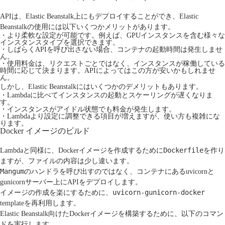
APIは、Elastic Beanstalk上にもデプロイすることができ、Elastic
Beanstalkの使用には以下いくつかメリットがあります。
・より柔軟な設定が可能です。例えば、GPUインスタンスを含む様々な
インスタンスタイプを選択できます。
・しばらくAPIを呼び出さない場合、コンテナの起動時間は発生しませ
ん。
・使用料金は、リクエストごとではなく、インスタンスが稼働している
時間に応じて決まります。APIによってはこの方が安いかもしれませ
ん。
しかし、Elastic Beanstalkにはいくつかのデメリットもあります。
・Lambdaに比べてインスタンスの起動とスケーリングが遅くなりま
す。
・インスタンスがアイドル状態でも料金が発生します。
・Lambdaより設定に調整できる項目が増えますが、使い方も複雑にな
ります。
Docker イメージのビルド
Dockerfile
Lambdaと同様に、Dockerイメージを作成するために
を作り
ますが、ファイルの内容は少し違います。
Mangum
のハンドラを呼び出すのではなく、コンテナにある
uvicorn
と
gunicorn
サーバー上にAPIをデプロイします。
uvicorn-gunicorn-docker
イメージの作成を楽にするために、
template
を再利用します。
Elastic Beanstalk向けたDockerイメージを構築するために、以下のコマン
ドを実行します。