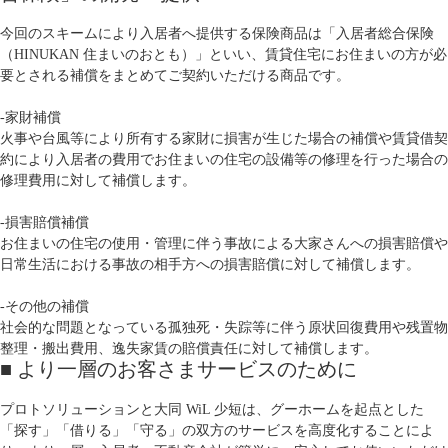
今回のスキームにより入居者へ提供する保険商品は「入居者総合保険
（HINUKAN 住まいのおとも）」といい、賃貸住宅にお住まいの方が必
要とされる補償をまとめてご契約いただける商品です。
‐家財補償
火事や台風等により所有する家財に損害が生じた場合の補償や賃貸借契
約により入居者の費用でお住まいの住宅の設備等の修理を行った場合の
修理費用に対して補償します。
‐損害賠償補償
お住まいの住宅の使用・管理に伴う事故による大家さんへの損害賠償や
日常生活における事故の相手方への損害賠償に対して補償します。
‐その他の補償
社会的な問題となっている孤独死・失踪等に伴う原状回復費用や残置物
整理・搬出費用、逸失家賃の賠償責任に対して補償します。
■ より一層のお客さまサービスのために
プロトソリューションと大同 WiL 少短は、グーホームを起点とした
「探す」「借りる」「守る」の双方のサービスを高度化することによ