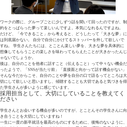
ワークの際に、グループごとに少しずつ話を聞いて回ったのですが、制
約をとっぱらった夢って楽しいんですよ。本気になれるんですよね。
だけど、「今できること」から考えると、どうしたって「大きな夢」に
は到底届かない。 自分で自分にかけてるストッパーを外して欲しいで
すね。 学生さんたちには、とことん楽しい夢を、大きな夢を具体的に
想像してもらうことの楽しさを味わってもらえたことが大きかったんじ
ゃないでしょうか。
後は、自分のことを他者に話すこと（伝えること）って中々ない機会だ
ったようで、「SNSが当たり前」「直接面と向かって話す機会がない」
そんな今だからこそ、自分のことや夢を自分の口で語るってところは大
切にして欲しいと思いますし、傾聴することも大切であると気づきを得
た学生さんが多いように感じています。
採用担当として、大切にしていることを教えてく
ださい
学生さんとお会いする機会が多いのですが、とことんその学生さんに向
き合うことを大切にしていますね！
一生に一度の新卒就活を最高のものにするために、後悔のないように、