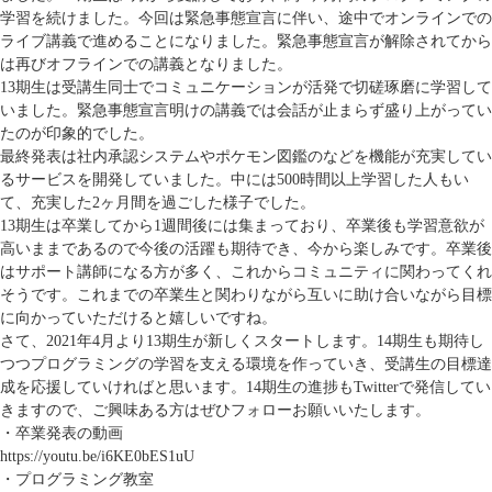
学習を続けました。今回は緊急事態宣言に伴い、途中でオンラインでの
ライブ講義で進めることになりました。緊急事態宣言が解除されてから
は再びオフラインでの講義となりました。
13期生は受講生同士でコミュニケーションが活発で切磋琢磨に学習して
いました。緊急事態宣言明けの講義では会話が止まらず盛り上がってい
たのが印象的でした。
最終発表は社内承認システムやポケモン図鑑のなどを機能が充実してい
るサービスを開発していました。中には500時間以上学習した人もい
て、充実した2ヶ月間を過ごした様子でした。
13期生は卒業してから1週間後には集まっており、卒業後も学習意欲が
高いままであるので今後の活躍も期待でき、今から楽しみです。卒業後
はサポート講師になる方が多く、これからコミュニティに関わってくれ
そうです。これまでの卒業生と関わりながら互いに助け合いながら目標
に向かっていただけると嬉しいですね。
さて、2021年4月より13期生が新しくスタートします。14期生も期待し
つつプログラミングの学習を支える環境を作っていき、受講生の目標達
成を応援していければと思います。14期生の進捗もTwitterで発信してい
きますので、ご興味ある方はぜひフォローお願いいたします。
・卒業発表の動画
https://youtu.be/i6KE0bES1uU
・プログラミング教室