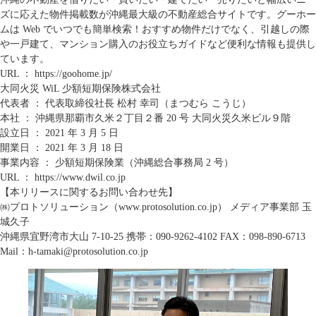
ズに応えた物件掲載数が沖縄最大級の不動産総合サイトです。グーホー
ムは Web でいつでも簡単検索！おすすめ物件だけでなく、引越しの際
や一戸建て、マンション購入のお役立ちガイドなど便利な情報も提供し
ています。
URL ：
https://goohome.jp/
大同火災 WiL 少額短期保険株式会社
代表者 ： 代表取締役社長 松村 幸司（まつむら こうじ）
本社 ： 沖縄県那覇市久米２丁目２番 20 号 大同火災久米ビル９階
設立日 ： 2021 年 3 月 5 日
開業日 ： 2021 年 3 月 18 日
事業内容 ： 少額短期保険業（沖縄総合事務局 2 号）
URL ：
https://www.dwil.co.jp
【本リリースに関するお問い合わせ先】
㈱プロトソリューション（www.protosolution.co.jp） メディア事業部 玉
城久子
沖縄県宜野湾市大山 7-10-25 携帯：090-9262-4102 FAX：098-890-6713
Mail：h-tamaki@protosolution.co.jp