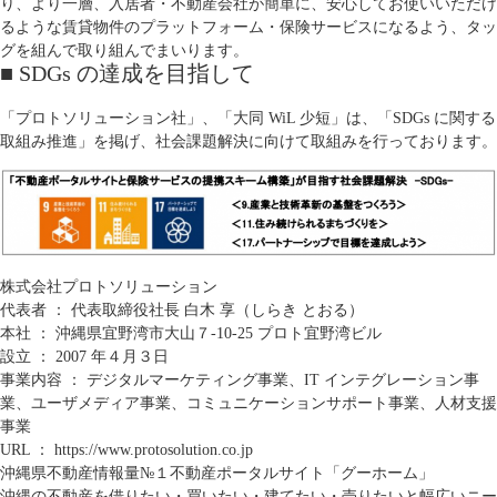
り、より一層、入居者・不動産会社が簡単に、安心してお使いいただけ
るような賃貸物件のプラットフォーム・保険サービスになるよう、タッ
グを組んで取り組んでまいります。
■ SDGs の達成を目指して
「プロトソリューション社」、「大同 WiL 少短」は、「SDGs に関する
取組み推進」を掲げ、社会課題解決に向けて取組みを行っております。
株式会社プロトソリューション
代表者 ： 代表取締役社長 白木 享（しらき とおる）
本社 ： 沖縄県宜野湾市大山７‐10‐25 プロト宜野湾ビル
設立 ： 2007 年４月３日
事業内容 ： デジタルマーケティング事業、IT インテグレーション事
業、ユーザメディア事業、コミュニケーションサポート事業、人材支援
事業
URL ：
https://www.protosolution.co.jp
沖縄県不動産情報量№１不動産ポータルサイト「グーホーム」
沖縄の不動産を借りたい・買いたい・建てたい・売りたいと幅広いニー