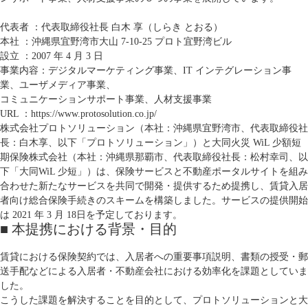
代表者 ：代表取締役社長 白木 享（しらき とおる）
本社 ：沖縄県宜野湾市大山 7-10-25 プロト宜野湾ビル
設立 ：2007 年 4 月 3 日
事業内容：デジタルマーケティング事業、IT インテグレーション事
業、ユーザメディア事業、
コミュニケーションサポート事業、人材支援事業
URL ：
https://www.protosolution.co.jp/
株式会社プロトソリューション（本社：沖縄県宜野湾市、代表取締役社
長：白木享、以下「プロトソリューション」）と大同火災 WiL 少額短
期保険株式会社（本社：沖縄県那覇市、代表取締役社長：松村幸司、以
下「大同WiL 少短」）は、保険サービスと不動産ポータルサイトを組み
合わせた新たなサービスを共同で開発・提供するため提携し、賃貸入居
者向け総合保険手続きのスキームを構築しました。サービスの提供開始
は 2021 年 3 月 18日を予定しております。
■ 本提携における背景・目的
賃貸における保険契約では、入居者への重要事項説明、書類の授受・郵
送手配などによる入居者・不動産会社における効率化を課題としていま
した。
こうした課題を解決することを目的として、プロトソリューションと大