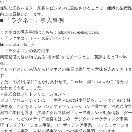
い！
無駄な工数を省き、来客をビジネスに直結させることで、組織の生産性
向上に貢献いたします。
■ 「ラクネコ」導入事例
ラクネコの導入事例はこちら：
https://raku-neko.jp/case/
＜「ラクネコ」サービス紹介ページ＞
https://raku-neko.jp/
～「ラクネコ」の名称由来～
商売繁盛の縁起物である”招き猫”をモチーフとし、英訳すると”Lucky
cat”。
本サービスが、来訪からビジネスの発展に寄与する意味を込めておりま
す。
また、”受付を楽に” とかけあわせて、”Lucky、楽”+”cat→ねこ”をかけ
合わせて命名しました。
＜株式会社プロトソリューション＞
プロトソリューションは、「生産人口の減少問題を、データと AI で解
決する」ことをミッションとするソリューション企業です。沖縄県宜野
湾市に本社を置き、沖縄のクルマ情報「グー沖縄」や不動産情報「グー
ホーム」などのメディア運営をはじめ、デジタルマーケティング事業、
IT インテグレーション事業、ユーザメディア事業、コミュニケーショ
ンサポート事業、人材支援事業の５つの事業を展開しています。