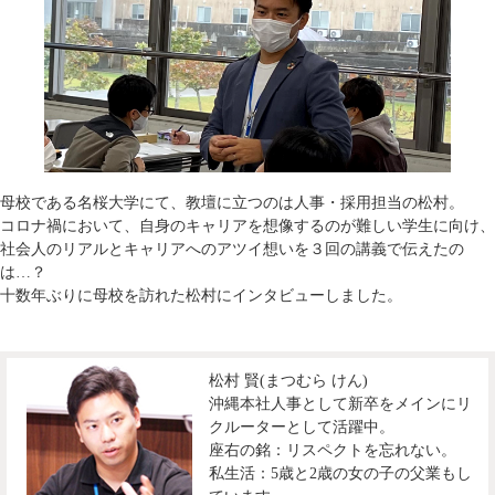
母校である名桜大学にて、教壇に立つのは人事・採用担当の松村。
コロナ禍において、自身のキャリアを想像するのが難しい学生に向け、
社会人のリアルとキャリアへのアツイ想いを３回の講義で伝えたの
は…？
十数年ぶりに母校を訪れた松村にインタビューしました。
松村 賢(まつむら けん)
沖縄本社人事として新卒をメインにリ
クルーターとして活躍中。
座右の銘：リスペクトを忘れない。
私生活：5歳と2歳の女の子の父業もし