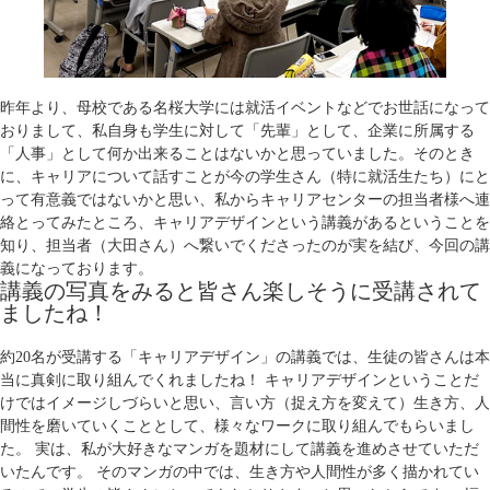
昨年より、母校である名桜大学には就活イベントなどでお世話になって
おりまして、私自身も学生に対して「先輩」として、企業に所属する
「人事」として何か出来ることはないかと思っていました。そのとき
に、キャリアについて話すことが今の学生さん（特に就活生たち）にと
って有意義ではないかと思い、私からキャリアセンターの担当者様へ連
絡とってみたところ、キャリアデザインという講義があるということを
知り、担当者（大田さん）へ繋いでくださったのが実を結び、今回の講
義になっております。
講義の写真をみると皆さん楽しそうに受講されて
ましたね！
約20名が受講する「キャリアデザイン」の講義では、生徒の皆さんは本
当に真剣に取り組んでくれましたね！ キャリアデザインということだ
けではイメージしづらいと思い、言い方（捉え方を変えて）生き方、人
間性を磨いていくこととして、様々なワークに取り組んでもらいまし
た。 実は、私が大好きなマンガを題材にして講義を進めさせていただ
いたんです。 そのマンガの中では、生き方や人間性が多く描かれてい