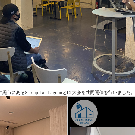
沖縄市にあるStartup Lab LagoonとLT大会を共同開催を行いました