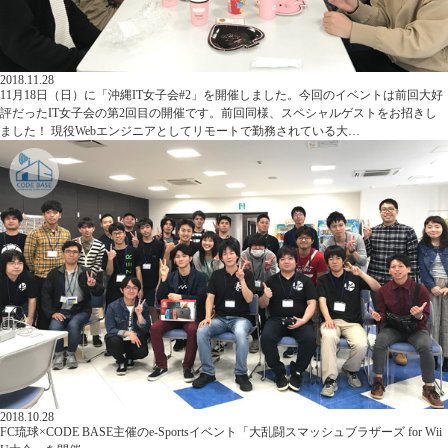
2018.11.28
11月18日（日）に「沖縄IT女子会#2」を開催しました。今回のイベントは前回大好
評だったIT女子会の第2回目の開催です。前回同様、スペシャルゲストをお招きし
ました！ 現役Webエンジニアとしてリモートで勤務されている大…
2018.10.28
FC琉球×CODE BASE主催のe-Sportsイベント「大乱闘スマッシュブラザーズ for Wii