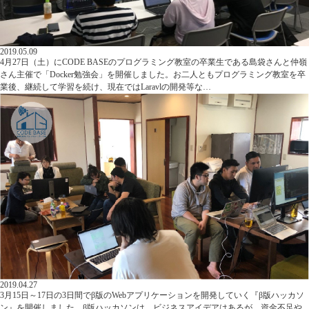
2019.05.09
4月27日（土）にCODE BASEのプログラミング教室の卒業生である島袋さんと仲嶺
さん主催で「Docker勉強会」を開催しました。お二人ともプログラミング教室を卒
業後、継続して学習を続け、現在ではLaravlの開発等な…
2019.04.27
3月15日～17日の3日間でβ版のWebアプリケーションを開発していく『β版ハッカソ
ン』を開催しました。β版ハッカソンは、ビジネスアイデアはあるが、資金不足や