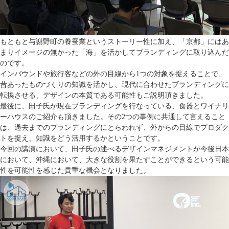
もともと与謝野町の養蚕業というストーリー性に加え、「京都」にはあ
まりイメージの無かった「海」を活かしてブランディングに取り込んだ
のです。
インバウンドや旅行客などの外の目線から1つの対象を捉えることで、
昔あったものづくりの知識を活かし、現代に合わせたブランディングに
転換させる、デザインの本質である可能性もご説明頂きました。
最後に、田子氏が現在ブランディングを行なっている、食器とワイナリ
ーハウスのご紹介も頂きました。その2つの事例に共通して言えること
は、過去までのブランディングにとらわれず、外からの目線でプロダク
トを捉え、知識をどう活用するかということです。
今回の講演において、田子氏の述べるデザインマネジメントが今後日本
において、沖縄において、大きな役割を果たすことができるという可能
性を可能性を感じた貴重な機会となりました。