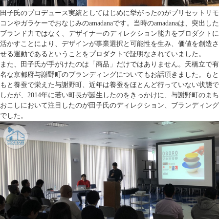
田子氏のプロデュース実績としてはじめに挙がったのがプリセットリモ
コンやガラケーでおなじみのamadanaです。当時のamadanaは、突出した
ブランド力ではなく、デザイナーのディレクション能力をプロダクトに
活かすことにより、デザインが事業選択と可能性を生み、価値を創造さ
せる運動であるということをプロダクトで証明なされていました。
また、田子氏が手がけたのは「商品」だけではありません。天橋立で有
名な京都府与謝野町のブランディングについてもお話頂きました。もと
もと養蚕で栄えた与謝野町、近年は養蚕をほとんど行っていない状態で
したが、2014年に若い町長が誕生したのをきっかけに、与謝野町のまち
おこしにおいて注目したのが田子氏のディレクション、ブランディング
でした。