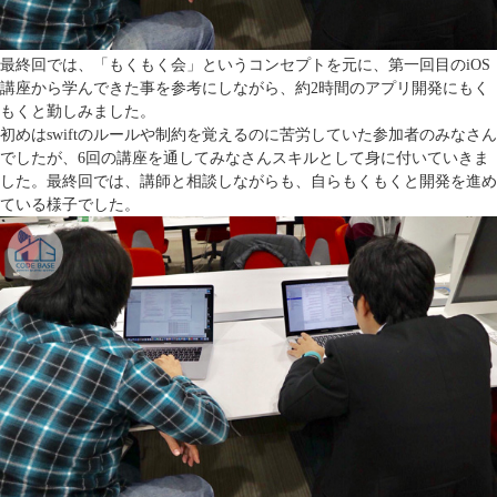
最終回では、「もくもく会」というコンセプトを元に、第一回目のiOS
講座から学んできた事を参考にしながら、約2時間のアプリ開発にもく
もくと勤しみました。
初めはswiftのルールや制約を覚えるのに苦労していた参加者のみなさん
でしたが、6回の講座を通してみなさんスキルとして身に付いていきま
した。最終回では、講師と相談しながらも、自らもくもくと開発を進め
ている様子でした。