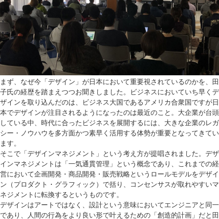
まず、なぜ今「デザイン」が日本において重要視されているのかを、田
子氏の経歴を踏まえつつお聞きしました。ビジネスにおいていち早くデ
ザインを取り込んだのは、ビジネス大国であるアメリカ合衆国ですが日
本でデザインが注目されるようになったのは最近のこと。大企業が台頭
している中、時代に合ったビジネスを展開するには、大きな企業のレガ
シー・ノウハウを多方面かつ素早く活用する体勢が重要となってきてい
ます。
そこで「デザインマネジメント」という考え方が提唱されました。デザ
インマネジメントは「一気通貫管理」という概念であり、これまでの経
営において企画開発・商品開発・販売戦略というロールモデルをデザイ
ン（プロダクト・グラフィック）で括り、コンセンサスが取れやすいマ
ネジメントに転換するというものです。
デザインはアートではなく、設計という意味においてエンジニアと同一
であり、人間の行為をより良い形で叶えるための「創造的計画」だと田