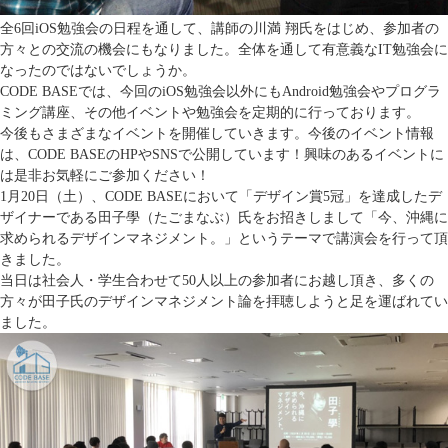
全6回iOS勉強会の日程を通して、講師の川満 翔氏をはじめ、参加者の
方々との交流の機会にもなりました。全体を通して有意義なIT勉強会に
なったのではないでしょうか。
CODE BASEでは、今回のiOS勉強会以外にもAndroid勉強会やプログラ
ミング講座、その他イベントや勉強会を定期的に行っております。
今後もさまざまなイベントを開催していきます。今後のイベント情報
は、CODE BASEのHPやSNSで公開しています！興味のあるイベントに
は是非お気軽にご参加ください！
1月20日（土）、CODE BASEにおいて「デザイン賞5冠」を達成したデ
ザイナーである田子學（たごまなぶ）氏をお招きしまして「今、沖縄に
求められるデザインマネジメント。」というテーマで講演会を行って頂
きました。
当日は社会人・学生合わせて50人以上の参加者にお越し頂き、多くの
方々が田子氏のデザインマネジメント論を拝聴しようと足を運ばれてい
ました。