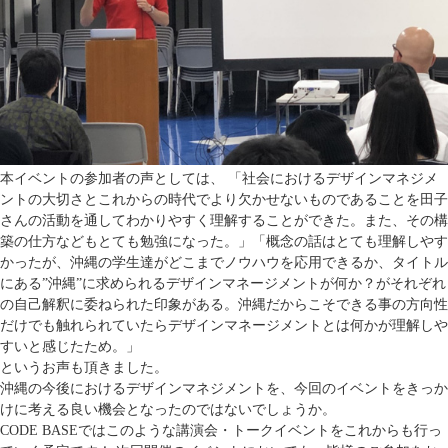
本イベントの参加者の声としては、 「社会におけるデザインマネジメ
ントの大切さとこれからの時代でより欠かせないものであることを田子
さんの活動を通してわかりやすく理解することができた。また、その構
築の仕方などもとても勉強になった。」「概念の話はとても理解しやす
かったが、沖縄の学生達がどこまでノウハウを応用できるか、タイトル
にある”沖縄”に求められるデザインマネージメントが何か？がそれぞれ
の自己解釈に委ねられた印象がある。沖縄だからこそできる事の方向性
だけでも触れられていたらデザインマネージメントとは何かが理解しや
すいと感じたため。」
というお声も頂きました。
沖縄の今後におけるデザインマネジメントを、今回のイベントをきっか
けに考える良い機会となったのではないでしょうか。
CODE BASEではこのような講演会・トークイベントをこれからも行っ