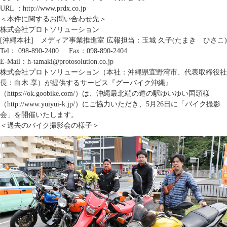
URL ：
http://www.prdx.co.jp
＜本件に関するお問い合わせ先＞
株式会社プロトソリューション
[沖縄本社] メディア事業推進室 広報担当：玉城 久子(たまき ひさこ)
Tel：
098-890-2400
Fax：098-890-2404
E-Mail：h-tamaki@protosolution.co.jp
株式会社プロトソリューション（本社：沖縄県宜野湾市、代表取締役社
長：白木 享）が提供するサービス『グーバイク沖縄』
（
https://ok.goobike.com/
）は、沖縄最北端の道の駅ゆいゆい国頭様
（
http://www.yuiyui-k.jp/
）にご協力いただき、5月26日に「バイク撮影
会」を開催いたします。
＜過去のバイク撮影会の様子＞