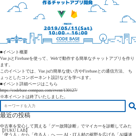
■イベント概要
Vue.jsとFirebaseを使って、Webで動作する簡単なチャットアプリを作り
ます。
このイベントでは、Vue.jsの簡単な使い方やFirebaseとの通信方法、 ち
ょっとしたコンポーネント設計などを学べます。
■イベント詳細ページはこちら
https://codebase.connpass.com/event/130127/
※本イベントは終了いたしました。
最近の投稿
中古車を安心して買える「グー故障診断」でマイカーを診断してみた
【FUKU LAB】
「使う人」から「作る人」へ ── AI・IT人材の裾野を広げる「AI爆速