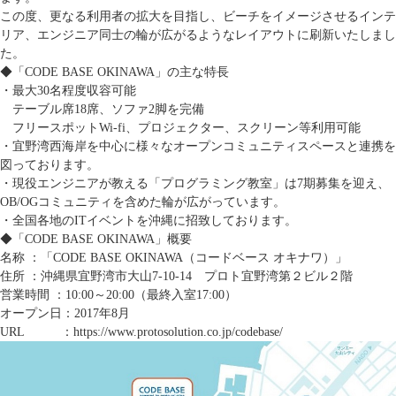
この度、更なる利用者の拡大を目指し、ビーチをイメージさせるインテ
リア、エンジニア同士の輪が広がるようなレイアウトに刷新いたしまし
た。
◆「CODE BASE OKINAWA」の主な特長
・最大30名程度収容可能
テーブル席18席、ソファ2脚を完備
フリースポットWi-fi、プロジェクター、スクリーン等利用可能
・宜野湾西海岸を中心に様々なオープンコミュニティスペースと連携を
図っております。
・現役エンジニアが教える「プログラミング教室」は7期募集を迎え、
OB/OGコミュニティを含めた輪が広がっています。
・全国各地のITイベントを沖縄に招致しております。
◆「CODE BASE OKINAWA」概要
名称 ：「CODE BASE OKINAWA（コードベース オキナワ）」
住所 ：沖縄県宜野湾市大山7-10-14 プロト宜野湾第２ビル２階
営業時間 ：10:00～20:00（最終入室17:00）
オープン日：2017年8月
URL ：
https://www.protosolution.co.jp/codebase/