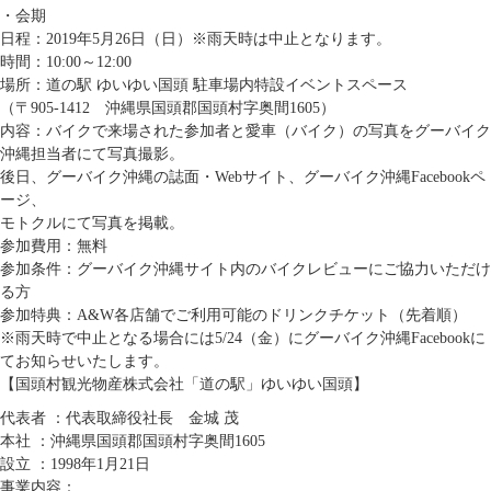
・会期
日程：2019年5月26日（日）※雨天時は中止となります。
時間：10:00～12:00
場所：道の駅 ゆいゆい国頭 駐車場内特設イベントスペース
（〒905-1412 沖縄県国頭郡国頭村字奥間1605）
内容：バイクで来場された参加者と愛車（バイク）の写真をグーバイク
沖縄担当者にて写真撮影。
後日、グーバイク沖縄の誌面・Webサイト、グーバイク沖縄Facebookペ
ージ、
モトクルにて写真を掲載。
参加費用：無料
参加条件：グーバイク沖縄サイト内のバイクレビューにご協力いただけ
る方
参加特典：A&W各店舗でご利用可能のドリンクチケット（先着順）
※雨天時で中止となる場合には5/24（金）にグーバイク沖縄Facebookに
てお知らせいたします。
【国頭村観光物産株式会社「道の駅」ゆいゆい国頭】
代表者 ：代表取締役社長 金城 茂
本社 ：沖縄県国頭郡国頭村字奥間1605
設立 ：1998年1月21日
事業内容：