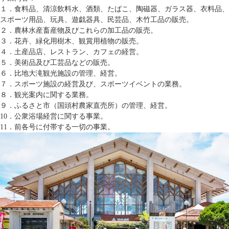
１．食料品、清涼飲料水、酒類、たばこ、陶磁器、ガラス器、衣料品、
スポーツ用品、玩具、遊戯器具、民芸品、木竹工品の販売。
２．農林水産畜産物及びこれらの加工品の販売。
３．花卉、緑化用樹木、観賞用植物の販売。
４．土産品店、レストラン、カフェの経営。
５．美術品及び工芸品などの販売。
６．比地大滝観光施設の管理、経営。
７．スポーツ施設の経営及び、スポーツイベントの業務。
８．観光案内に関する業務。
９．ふるさと市（国頭村農家直売所）の管理、経営。
10．公衆浴場経営に関する事業。
11．前各号に付帯する一切の事業。