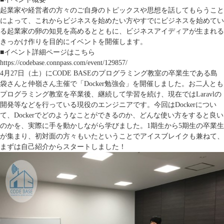
起業家や経営者の方々のご自身のトピックスや思想を話してもらうこと
によって、これからビジネスを始めたい方やすでにビジネスを始めてい
る起業家の卵の知見を高めるとともに、ビジネスアイディアが生まれる
きっかけ作りを目的にイベントを開催します。
■イベント詳細ページはこちら
https://codebase.connpass.com/event/129857/
4月27日（土）にCODE BASEのプログラミング教室の卒業生である島
袋さんと仲嶺さん主催で「Docker勉強会」を開催しました。お二人とも
プログラミング教室を卒業後、継続して学習を続け、現在ではLaravlの
開発等などを行っている現役のエンジニアです。今回はDockerについ
て、Dockerでどのようなことができるのか、どんな使い方をすると良い
のかを、実際に手を動かしながら学びました。1期生から5期生の卒業生
が集まり、初対面の方々もいたということでアイスブレイクも兼ねて、
まずは自己紹介からスタートしました！