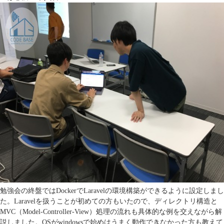
勉強会の終盤ではDockerでLaravelの環境構築ができるように設定しまし
た。Laravelを扱うことが初めての方もいたので、ディレクトリ構造と
MVC（Model-Controller-View）処理の流れも具体的な例を交えながら解
説しました。OSがwindowsで始めはうまく動作できなかった方も教えて