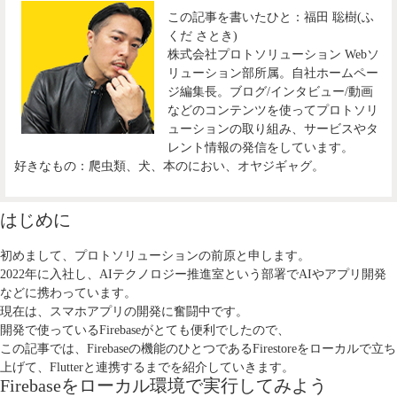
この記事を書いたひと：福田 聡樹(ふ
くだ さとき)
株式会社プロトソリューション Webソ
リューション部所属。自社ホームペー
ジ編集長。ブログ/インタビュー/動画
などのコンテンツを使ってプロトソリ
ューションの取り組み、サービスやタ
レント情報の発信をしています。
好きなもの：爬虫類、犬、本のにおい、オヤジギャグ。
はじめに
初めまして、プロトソリューションの前原と申します。
2022年に入社し、AIテクノロジー推進室という部署でAIやアプリ開発
などに携わっています。
現在は、スマホアプリの開発に奮闘中です。
開発で使っているFirebaseがとても便利でしたので、
この記事では、Firebaseの機能のひとつであるFirestoreをローカルで立ち
上げて、Flutterと連携するまでを紹介していきます。
Firebaseをローカル環境で実行してみよう