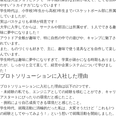
やすい”トカイナカ”になっています！
学生時代は、小学校3年生から高校3年生までバスケットボール部に所属
していましたが、
実はバスケよりも卓球が得意です！
大学に入学してからは、サークルや部活には所属せず、１人でできる趣
味に夢中になりました！
アウトドア全般が趣味で、特に自然の中での遊びや、キャンプに魅了さ
れています。
また、ものづくりも好きで、主に、趣味で使う道具などを自作して楽し
んでいます。
学生時代は趣味に夢中になりすぎて、学業が疎かになる時期もありまし
たが、しっかりと立て直して、経営や企業システムについて学びまし
た！
プロトソリューションに入社した理由
プロトソリューションに入社した理由は以下の2つです。
・未経験の私でも、エンジニアとしての経験を積むことができ、キャリ
アスタートにぴったりの環境だと感じたこと。
・挑戦により自己成長できる環境だと感じたこと。
学生時代、就職活動に消極的だった私は、大変そうだけど「これも1つ
の経験としてやってみよう！」という想いで就職活動を開始しました。