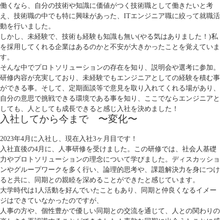
働くなら、自分の技術や知識に価値がつく技術職として働きたいと考
え、技術職の中でも特に興味があった、ITエンジニア職に絞って就職活
動を行いました。
しかし、未経験で、技術も経験も知識も無い(やる気はありました！)私
を採用してくれる企業はあるのかと不安が大きかったことを覚えていま
す。
そんな中でプロトソリューションの存在を知り、説明会や選考に参加。
研修内容が充実しており、未経験でもエンジニアとしての経験を積む事
ができる事。そして、定期面談等で意見を取り入れてくれる場があり、
自分の意思で挑戦できる環境である事を知り、ここでならエンジニアと
しても、人としても成長できると感じ入社を決めました！
入社してから今まで 〜変化〜
2023年4月に入社し、現在入社3ヶ月目です！
入社直後の4月に、人事研修を受けました。この研修では、社会人基礎
力やプロトソリューションの理念について学びました。ディスカッショ
ンやグループワークを多く行い、論理的思考や、課題解決力を身につけ
ると共に、同期との親睦を深めることができたと感じています。
大学時代は1人活動を好んでいたこともあり、同期と仲良くなるイメー
ジはできていなかったのですが、
人事の方や、個性豊かで優しい同期との交流を通じて、人との関わりの