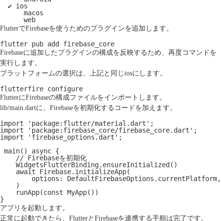
  ✔ ios

      macos

      web
FlutterでFirebaseを使うためのプラグインを追加します。
flutter pub add firebase_core
Firebaseに追加したプラグインの構成を反映するため、再度コマンドを
実行します。
プラットフォームの選択は、上記と同じiosにします。
flutterfire configure
FlutterにFirebaseの構成ファイルをインポートします。
lib/main.dartに、Firebaseを初期化するコードを加えます。
import 'package:flutter/material.dart';

import 'package:firebase_core/firebase_core.dart';

import 'firebase_options.dart';

 main() async {

    // Firebaseを初期化

    WidgetsFlutterBinding.ensureInitialized()

    await Firebase.initializeApp(

        options: DefaultFirebaseOptions.currentPlatform,

    )

    runApp(const MyApp())

}
アプリを起動します。
正常に起動できたら、FlutterとFirebaseを連携する手順は完了です。