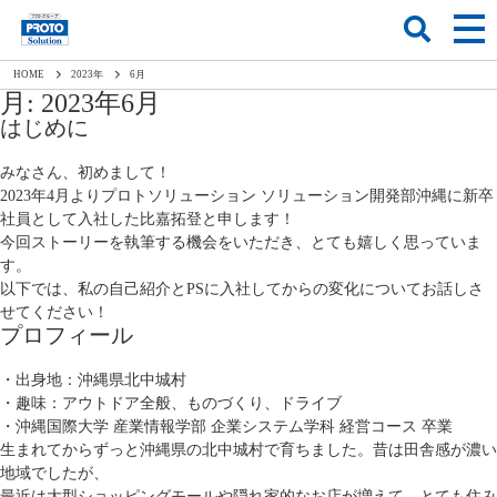
HOME
2023
年
6
月
月:
2023年6月
はじめに
みなさん、初めまして！
2023年4月よりプロトソリューション ソリューション開発部沖縄に新卒
社員として入社した比嘉拓登と申します！
今回ストーリーを執筆する機会をいただき、とても嬉しく思っていま
す。
以下では、私の自己紹介とPSに入社してからの変化についてお話しさ
せてください！
プロフィール
・出身地：沖縄県北中城村
・趣味：アウトドア全般、ものづくり、ドライブ
・沖縄国際大学 産業情報学部 企業システム学科 経営コース 卒業
生まれてからずっと沖縄県の北中城村で育ちました。昔は田舎感が濃い
地域でしたが、
最近は大型ショッピングモールや隠れ家的なお店が増えて、とても住み