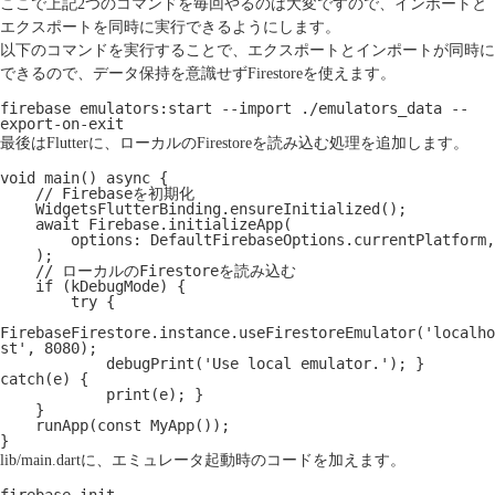
ここで上記2つのコマンドを毎回やるのは大変ですので、インポートと
エクスポートを同時に実行できるようにします。
以下のコマンドを実行することで、エクスポートとインポートが同時に
できるので、データ保持を意識せずFirestoreを使えます。
firebase emulators:start --import ./emulators_data --
export-on-exit
最後はFlutterに、ローカルのFirestoreを読み込む処理を追加します。
void main() async {

    // Firebaseを初期化

    WidgetsFlutterBinding.ensureInitialized();

    await Firebase.initializeApp(

        options: DefaultFirebaseOptions.currentPlatform,

    );

    // ローカルのFirestoreを読み込む

    if (kDebugMode) {

        try {

FirebaseFirestore.instance.useFirestoreEmulator('localho
st', 8080);

            debugPrint('Use local emulator.'); } 
catch(e) {

            print(e); }

    }

    runApp(const MyApp());

}
lib/main.dartに、エミュレータ起動時のコードを加えます。