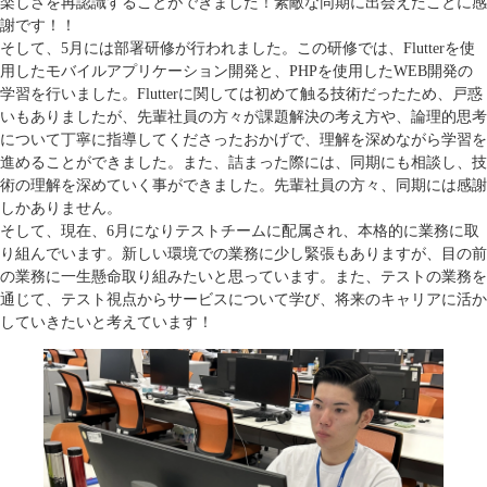
楽しさを再認識することができました！素敵な同期に出会えたことに感
謝です！！
そして、5月には部署研修が行われました。この研修では、Flutterを使
用したモバイルアプリケーション開発と、PHPを使用したWEB開発の
学習を行いました。Flutterに関しては初めて触る技術だったため、戸惑
いもありましたが、先輩社員の方々が課題解決の考え方や、論理的思考
について丁寧に指導してくださったおかげで、理解を深めながら学習を
進めることができました。また、詰まった際には、同期にも相談し、技
術の理解を深めていく事ができました。先輩社員の方々、同期には感謝
しかありません。
そして、現在、6月になりテストチームに配属され、本格的に業務に取
り組んでいます。新しい環境での業務に少し緊張もありますが、目の前
の業務に一生懸命取り組みたいと思っています。また、テストの業務を
通じて、テスト視点からサービスについて学び、将来のキャリアに活か
していきたいと考えています！