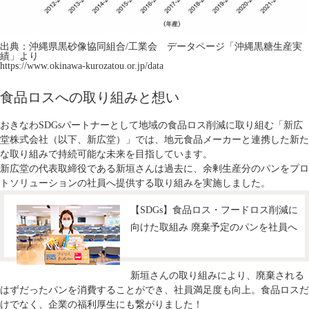
出典：沖縄県黒砂像協同組合/工業会 データページ「沖縄黒糖生産実
績」より
https://www.okinawa-kurozatou.or.jp/data
食品ロスへの取り組みと想い
おきなわSDGsパートナーとして地域の食品ロス削減に取り組む「新広
堂株式会社（以下、新広堂）」では、地元食品メーカーと連携した新た
な取り組みで持続可能な未来を目指しています。
新広堂の代表取締役である新垣さんは過去に、余剰生産分のパンをプロ
トソリューションの社員へ提供する取り組みを実施しました。
【SDGs】食品ロス・フードロス削減に
向けた取組み 廃棄予定のパンを社員へ
新垣さんの取り組みにより、廃棄される
はずだったパンを消費することができ、社員満足度も向上。食品ロスだ
けでなく、企業の福利厚生にも繋がりました！