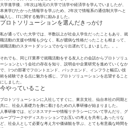
大学進学後、1年次は地元の大学で法学や経済学を学んでいましたが、
本来学びたかった情報学を学ぶため、2年次で情報系の通信制大学へと
編入し、ITに関する勉学に励みました。
プロトソリューションを選んだきっかけ
私が通っていた大学では、半数以上が社会人学生だったこともあり、就
職活動の支援や情報も少なく、私が臆病な性格だったことも相まって、
就職活動のスタートダッシュでかなり出遅れてしまいました。。。
それでも、同じIT業界で就職活動をする友人との会話からプロトソリュ
ーションという会社の存在を知り、説明会や企業研究を進めていくなか
で、1つの部署でフロントエンド、バックエンド、インフラと幅広い技
術を経験できる点に魅力を感じ、プロトソリューションを志望すること
にしました。
今やっていること
プロトソリューションに入社してすぐに、東京支社、仙台本社の同期と
共に、社会人基礎力を身に着けるための人事研修が始まりました。
人事研修では、ビジネスマナーや情報リテラシーについて学んだり、グ
ループワークやディスカッションでお互いの考えを共有しあったりな
ど、社会人として必要な考え方や価値観を学ぶ、とても有意義な時間を