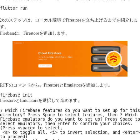
flutter run
次のステップは、ローカル環境でFirestoreを立ち上げるまでを紹介しま
す。
Firebaseに、Firestoreを追加します。
以下のコマンドから、FirestoreとEmulatorsを追加します。
firebase init
FirestoreとEmulatorsを選択して進めます。
? Which Firebase features do you want to set up for this 
directory? Press Space to select features, then ? Which 
Firebase emulators do you want to set up? Press Space to 
select emulators, then Enter to confirm your choices. 
(Press <space> to select,

 <a> to toggle all, <i> to invert selection, and <enter> 
to proceed)
