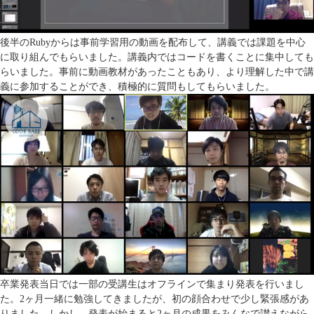
後半のRubyからは事前学習用の動画を配布して、講義では課題を中心
に取り組んでもらいました。講義内ではコードを書くことに集中しても
らいました。事前に動画教材があったこともあり、より理解した中で講
義に参加することができ、積極的に質問もしてもらいました。
卒業発表当日では一部の受講生はオフラインで集まり発表を行いまし
た。2ヶ月一緒に勉強してきましたが、初の顔合わせで少し緊張感があ
りました。しかし、発表が始まると2ヶ月の成果をみんなで讃えながら