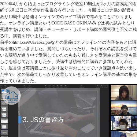
2020年4月から始まったプログラミング教室10期生が2ヶ月の講義期間を
経て6月13日に卒業制作発表会を行いました。今回はコロナ禍の影響も
あり10期生は急遽オンラインでのライブ講義で進めることになりまし
た。オンライン講座というCODE BASE OKINAWAでは初の試みとなり
受講生をはじめ、講師・チューター・サポート講師の運営側も不安に残
る中、講義を行いました。
前半のhtml,cssやJavaScripteなどの講義はオフラインでの内容をもとに講
義を進めていきました。質問しづらかったり、それぞれの講義を受けて
いる環境が違う中で受講していたのもあり難しさを受講生と運営側も難
しさを感じておりましたが、受講生は積極的に講義に参加してくれた
り、運営側は毎講義ごとに振り返りをおこなっていき課題点を洗い出し
た中で、次の講義でしっかり改善していきオンライン講座の基本の形を
作っていきました。