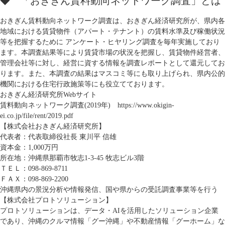
◆ 「おきぎん賃料動向ネットワーク調査」とは
おきぎん賃料動向ネットワーク調査は、おきぎん経済研究所が、県内各
地域における賃貸物件（アパート・テナント）の賃料水準及び稼働状況
等を把握するために アンケート・ヒヤリング調査を毎年実施しており
ます。本調査結果等により賃貸市場の状況を把握し、賃貸物件経営者、
管理会社等に対し、経営に資する情報を調査レポートとして還元してお
ります。また、本調査の結果はマスコミ等にも取り上げられ、県内公的
機関における住宅行政施策等にも役立てております。
おきぎん経済研究所Webサイト
賃料動向ネットワーク調査(2019年)
https://www.okigin-
ei.co.jp/file/rent/2019.pdf
【株式会社おきぎん経済研究所】
代表者：代表取締役社長 東川平 信雄
資本金：1,000万円
所在地：沖縄県那覇市牧志1-3-45 牧志ビル3階
ＴＥＬ：098-869-8711
ＦＡＸ：098-869-2200
沖縄県内の景況分析や情報発信、国や県からの受託調査事業等を行う
【株式会社プロトソリューション】
プロトソリューションは、データ・AIを活用したソリューション企業
であり、沖縄のクルマ情報「グー沖縄」や不動産情報「グーホーム」な