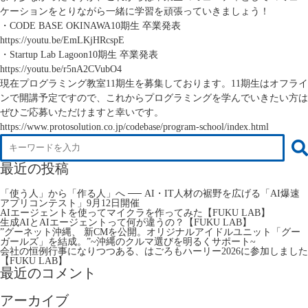
ケーションをとりながら一緒に学習を頑張っていきましょう！
・CODE BASE OKINAWA10期生 卒業発表
https://youtu.be/EmLKjHRcspE
・Startup Lab Lagoon10期生 卒業発表
https://youtu.be/r5nA2CVubO4
現在プログラミング教室11期生を募集しております。11期生はオフライ
ンで開講予定ですので、これからプログラミングを学んでいきたい方は
ぜひご応募いただけますと幸いです。
https://www.protosolution.co.jp/codebase/program-school/index.html
最近の投稿
「使う人」から「作る人」へ ── AI・IT人材の裾野を広げる「AI爆速
アプリコンテスト」9月12日開催
AIエージェントを使ってマイクラを作ってみた【FUKU LAB】
生成AIとAIエージェントって何が違うの？【FUKU LAB】
”グーネット沖縄、 新CMを公開。オリジナルアイドルユニット「グー
ガールズ」を結成。”~沖縄のクルマ選びを明るくサポート~
会社の恒例行事になりつつある、はごろもハーリー2026に参加しました
【FUKU LAB】
最近のコメント
アーカイブ