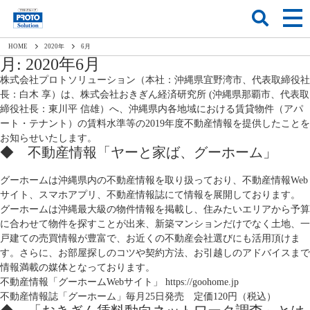
HOME
2020
年
6
月
月:
2020年6月
株式会社プロトソリューション（本社：沖縄県宜野湾市、代表取締役社
長：白木 享）は、株式会社おきぎん経済研究所 (沖縄県那覇市、代表取
締役社長：東川平 信雄）へ、沖縄県内各地域における賃貸物件（アパ
ート・テナント）の賃料水準等の2019年度不動産情報を提供したことを
お知らせいたします。
◆ 不動産情報「ヤーと家ば、グーホーム」
グーホームは沖縄県内の不動産情報を取り扱っており、不動産情報Web
サイト、スマホアプリ、不動産情報誌にて情報を展開しております。
グーホームは沖縄最大級の物件情報を掲載し、住みたいエリアから予算
に合わせて物件を探すことが出来、新築マンションだけでなく土地、一
戸建ての売買情報が豊富で、お近くの不動産会社選びにも活用頂けま
す。さらに、お部屋探しのコツや契約方法、お引越しのアドバイスまで
情報満載の媒体となっております。
不動産情報「グーホームWebサイト」
https://goohome.jp
不動産情報誌「グーホーム」毎月25日発売 定価120円（税込）