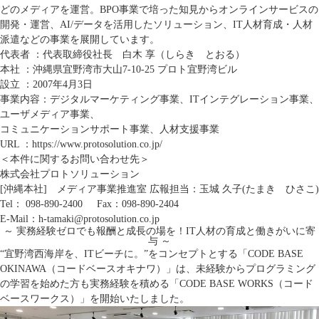
どのメディアを運営。BPO事業で培った知見からオンラインサービスの
開発・運営、AI/データを活用したソリューション、IT人材育成・人材
派遣などの事業を展開しています。
代表者 ：代表取締役社長 白木 享（しらき とおる）
本社 ：沖縄県宜野湾市大山7-10-25 プロト宜野湾ビル
設立 ：2007年4月3日
事業内容：デジタルマーケティング事業、ITインテグレーション事業、
ユーザメディア事業、
コミュニケーションサポート事業、人材支援事業
URL ：
https://www.protosolution.co.jp/
＜本件に関するお問い合わせ先＞
株式会社プロトソリューション
[沖縄本社] メディア事業推進室 広報担当：玉城 久子(たまき ひさこ)
Tel：
098-890-2400
Fax：098-890-2404
E-Mail：h-tamaki@protosolution.co.jp
～ 実務経験ゼロでも報酬と成長の場を！IT人材の育成と働きがいに寄
与 ～
“宜野湾西海岸を、ITビーチに。”をコンセプトとする「CODE BASE
OKINAWA（コードベースオキナワ）」は、未経験からプログラミング
の学習を始めた方も実務経験を積める「CODE BASE WORKS（コード
ベースワークス）」を開始いたしました。