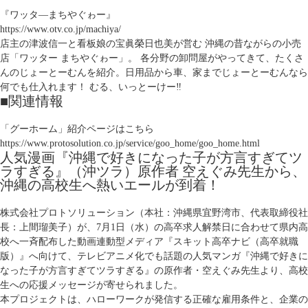
『ワッタ―まちやぐゎー』
https://www.otv.co.jp/machiya/
店主の津波信一と看板娘の宝眞榮日也美が営む 沖縄の昔ながらの小売
店「ワッター まちやぐゎー」。 各分野の卸問屋がやってきて、たくさ
んのじょーとーむんを紹介。日用品から車、家までじょーとーむんなら
何でも仕入れます！ むる、いっとーけー‼
■関連情報
「グーホーム」紹介ページはこちら
https://www.protosolution.co.jp/service/goo_home/goo_home.html
人気漫画『沖縄で好きになった子が方言すぎてツ
ラすぎる』（沖ツラ）原作者 空えぐみ先生から、
沖縄の高校生へ熱いエールが到着！
株式会社プロトソリューション（本社：沖縄県宜野湾市、代表取締役社
長：上間瑠美子）が、7月1日（水）の高卒求人解禁日に合わせて県内高
校へ一斉配布した動画連動型メディア『スキット高卒ナビ（高卒就職
版）』へ向けて、テレビアニメ化でも話題の人気マンガ『沖縄で好きに
なった子が方言すぎてツラすぎる』の原作者・空えぐみ先生より、高校
生への応援メッセージが寄せられました。
本プロジェクトは、ハローワークが発信する正確な雇用条件と、企業の