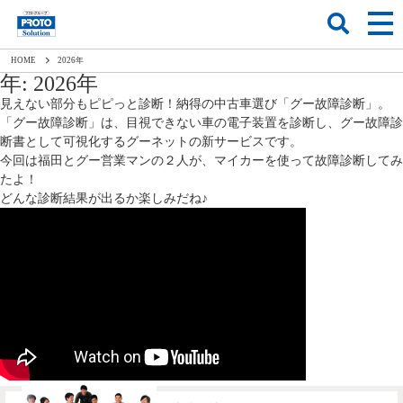
HOME
2026
年
年:
2026年
見えない部分もピピっと診断！納得の中古車選び「グー故障診断」。
「グー故障診断」は、目視できない車の電子装置を診断し、グー故障診
断書として可視化するグーネットの新サービスです。
今回は福田とグー営業マンの２人が、マイカーを使って故障診断してみ
たよ！
どんな診断結果が出るか楽しみだね♪