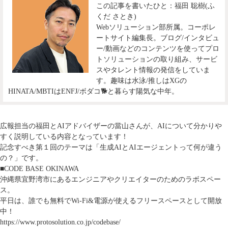
この記事を書いたひと：福田 聡樹(ふ
くだ さとき)
Webソリューション部所属。コーポレ
ートサイト編集長。ブログ/インタビュ
ー/動画などのコンテンツを使ってプロ
トソリューションの取り組み、サービ
スやタレント情報の発信をしていま
す。趣味は水泳/推しはXGの
HINATA/MBTIはENFJ/ボダコ🐕と暮らす陽気な中年。
広報担当の福田とAIアドバイザーの當山さんが、AIについて分かりや
すく説明している内容となっています！
記念すべき第１回のテーマは「生成AIとAIエージェントって何が違う
の？」です。
■CODE BASE OKINAWA
沖縄県宜野湾市にあるエンジニアやクリエイターのためのラボスペー
ス。
平日は、誰でも無料でWi-Fi&電源が使えるフリースペースとして開放
中！
https://www.protosolution.co.jp/codebase/