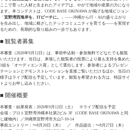
ここで育った人材と生まれたアイデアは、やがて地域や産業の力になり
ます。本コンテストは、CODE BASE OKINAWA が掲げる地域ビジョン
「
宜野湾西海岸を、ITビーチに。
」——沖縄からIT・AIの盛り上がり
を生み出し、地域に根ざしたテックコミュニティを育てる——を実現す
るための、長期的な取り組みの一歩でもあります。
■ 観覧者募集
本審査（2026年9月12日）は、事前申込制・参加無料でどなたでも観覧
いただけます。当日は、来場した観覧者の投票により最も支持を集めた
1組を「オーディエンス賞」として選出します。参加者によるプレゼン
テーションとデモンストレーションを直接ご覧いただけるほか、当日の
様子はライブ配信も予定しています。観覧を希望される方は、特設サイ
トよりお申し込みください。
■ 開催概要
本審査・結果発表：
2026年9月12日（土） ※ライブ配信を予定
会場：
プロト宜野湾沖縄本社第2ビル 3F（CODE BASE OKINAWA と同
じ建物内）／沖縄県宜野湾市大山7-10-14
事前エントリー：
〜8月20日（木） ／ 作品提出：〜8月27日（木）