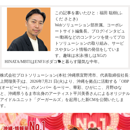
この記事を書いたひと：福田 聡樹(ふ
くだ さとき)
Webソリューション部所属。コーポレ
ートサイト編集長。ブログ/インタビュ
ー/動画などのコンテンツを使ってプロ
トソリューションの取り組み、サービ
スやタレント情報の発信をしていま
す。趣味は水泳/推しはXGの
HINATA/MBTIはENFJ/ボダコ🐕と暮らす陽気な中年。
株式会社プロトソリューション(本社:沖縄県宜野湾市、代表取締役社長:
上間瑠美子)は、2026年7月21 日(火)より、沖縄を拠点に活動する「OBP
(オービーピー)」のメンバー るーりー、華彩、ひがにこ、月野ゆな
と、沖縄県うるま市出身のアーティスト平川美香さんによるオリジナル
アイドルユニット「グーガールズ」を起用した新CMを公開いたしま
す。