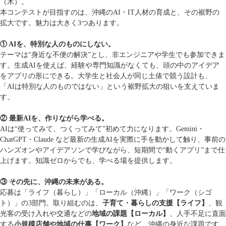
（木）。
本コンテストが目指すのは、沖縄のAI・IT人材の育成と、その裾野の
拡大です。魅力は大きく3つあります。
① AIを、特別な人のものにしない。
テーマは“身近な不便の解決”とし、非エンジニアや学生でも参加できま
す。生成AIを使えば、経験や専門知識がなくても、頭の中のアイデア
をアプリの形にできる。大学生と社会人が同じ土俵で競う設計も、
「AIは特別な人のものではない」という裾野拡大の狙いを支えていま
す。
② 最新AIを、作りながら学べる。
AIは“使ってみて、つくってみて”初めて力になります。Gemini・
ChatGPT・Claude など最新の生成AIを実際に手を動かして触り、事前の
ハンズオンやアイデアソンで学びながら、短期間で“動くアプリ”まで仕
上げます。知識ゼロからでも、学べる場を提供します。
③ その先に、沖縄の未来がある。
応募は「ライフ（暮らし）」「ローカル（沖縄）」「ワーク（シゴ
ト）」の3部門。取り組むのは、
子育て・暮らしの支援【ライフ】
、観
光客の受け入れや交通などの
地域の課題【ローカル】
、人手不足に直面
する
小規模店舗や地域の仕事【ワーク】
など、沖縄の身近な課題です。