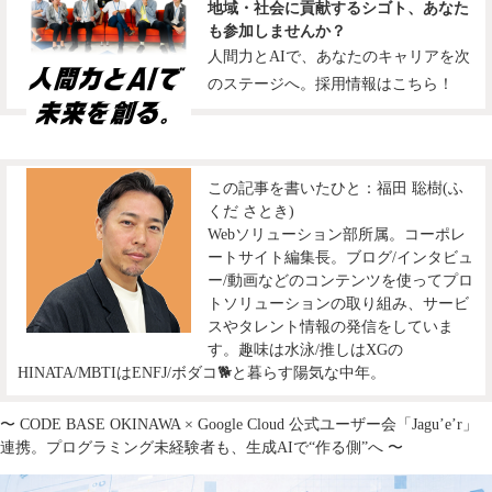
地域・社会に貢献するシゴト、あなた
も参加しませんか？
人間力とAIで、あなたのキャリアを次
のステージへ。採用情報はこちら！
この記事を書いたひと：福田 聡樹(ふ
くだ さとき)
Webソリューション部所属。コーポレ
ートサイト編集長。ブログ/インタビュ
ー/動画などのコンテンツを使ってプロ
トソリューションの取り組み、サービ
スやタレント情報の発信をしていま
す。趣味は水泳/推しはXGの
HINATA/MBTIはENFJ/ボダコ🐕と暮らす陽気な中年。
〜 CODE BASE OKINAWA × Google Cloud 公式ユーザー会「Jagu’e’r」
連携。プログラミング未経験者も、生成AIで“作る側”へ 〜