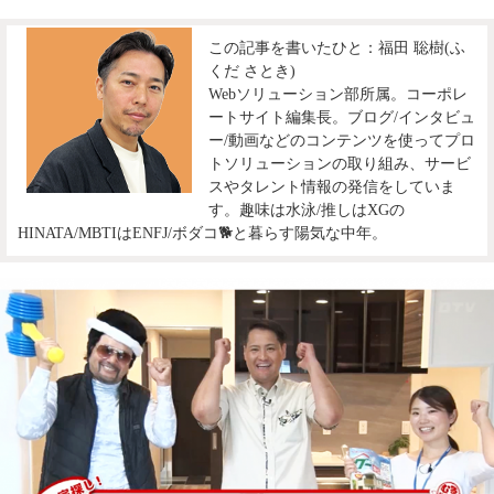
この記事を書いたひと：福田 聡樹(ふ
くだ さとき)
Webソリューション部所属。コーポレ
ートサイト編集長。ブログ/インタビュ
ー/動画などのコンテンツを使ってプロ
トソリューションの取り組み、サービ
スやタレント情報の発信をしていま
す。趣味は水泳/推しはXGの
HINATA/MBTIはENFJ/ボダコ🐕と暮らす陽気な中年。