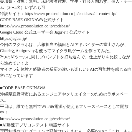
参加費・対象：
無料。未経験者歓迎、学生・社会人問わず、個人・チー
ム（2〜5名）いずれも可
特設サイト：
https://www.protosolution.co.jp/codebase/ai-contest-lp/
CODE BASE OKINAWA公式サイト
https://www.protosolution.co.jp/codebase/
Google Cloud 公式ユーザー会 Jagu’e’r 公式サイト
https://jaguer.jp/
今回のフクラボは、広報担当の福田とAIアドバイザーの當山さんが、
ClaudeとAntigravityを使ってマイクラ風ゲームを作ってみた。
2つのAIツールに同じプロンプトを打ち込んで、仕上がりを比較しなが
ら進めていくよ！
マイクラ初体験と経験者の反応の違いも楽しい♪ AIの可能性を感じる内
容になっています！
■CODE BASE OKINAWA
沖縄県宜野湾市にあるエンジニアやクリエイターのためのラボスペー
ス。
平日は、誰でも無料でWi-Fi&電源が使えるフリースペースとして開放
中！
https://www.protosolution.co.jp/codebase/
■AI爆速アプリコンテスト 特設サイト
専門知識やプログラミング経験はいりません。必要なのは「これ、もっ