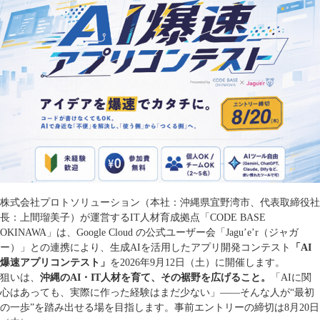
株式会社プロトソリューション（本社：沖縄県宜野湾市、代表取締役社
長：上間瑠美子）が運営するIT人材育成拠点「CODE BASE
OKINAWA」は、Google Cloud の公式ユーザー会「Jagu’e’r（ジャガ
ー）」との連携により、生成AIを活用したアプリ開発コンテスト
「AI
爆速アプリコンテスト」
を2026年9月12日（土）に開催します。
狙いは、
沖縄のAI・IT人材を育て、その裾野を広げること。
「AIに関
心はあっても、実際に作った経験はまだ少ない」——そんな人が“最初
の一歩”を踏み出せる場を目指します。事前エントリーの締切は8月20日