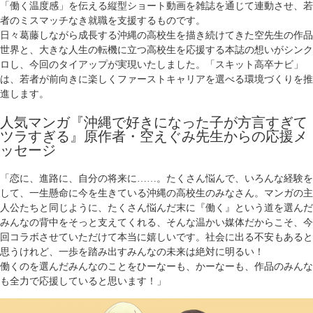
「働く温度感」を伝える縦型ショート動画を雑誌を通じて連動させ、若
者のミスマッチなき就職を支援するものです。
日々葛藤しながら成長する沖縄の高校生を描き続けてきた空先生の作品
世界と、大きな人生の転機に立つ高校生を応援する本誌の想いがシンク
ロし、今回のタイアップが実現いたしました。「スキット高卒ナビ」
は、若者が前向きに楽しくファーストキャリアを選べる環境づくりを推
進します。
人気マンガ『沖縄で好きになった子が方言すぎて
ツラすぎる』原作者・空えぐみ先生からの応援メ
ッセージ
「恋に、進路に、自分の将来に……。たくさん悩んで、いろんな経験を
して、一生懸命に今を生きている沖縄の高校生のみなさん。マンガの主
人公たちと同じように、たくさん悩んだ末に『働く』という道を選んだ
みんなの背中をそっと支えてくれる、そんな温かい媒体だからこそ、今
回コラボさせていただけて本当に嬉しいです。社会に出る不安もあると
思うけれど、一歩を踏み出すみんなの未来は絶対に明るい！
働くのを選んだみんなのことをひーなーも、かーなーも、作品のみんな
も全力で応援していると思います！」