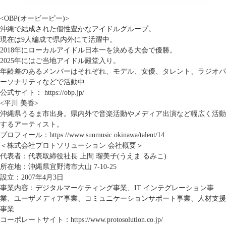
<OBP(オービーピー)>
沖縄で結成された個性豊かなアイドルグループ。
現在は9人編成で県内外にて活躍中。
2018年にローカルアイドル日本一を決める大会で優勝。
2025年にはご当地アイドル殿堂入り。
年齢差のあるメンバーはそれぞれ、モデル、女優、タレント、ラジオパ
ーソナリティなどで活動中
公式サイト：
https://obp.jp/
<平川 美香>
沖縄県うるま市出身。県内外で音楽活動やメディア出演など幅広く活動
するアーティスト。
プロフィール：
https://www.sunmusic.okinawa/talent/14
＜株式会社プロトソリューション 会社概要＞
代表者：代表取締役社長 上間 瑠美子(うえま るみこ)
所在地：沖縄県宜野湾市大山 7-10-25
設立：2007年4月3日
事業内容：デジタルマーケティング事業、IT インテグレーション事
業、ユーザメディア事業、コミュニケーションサポート事業、人材支援
事業
コーポレートサイト：
https://www.protosolution.co.jp/