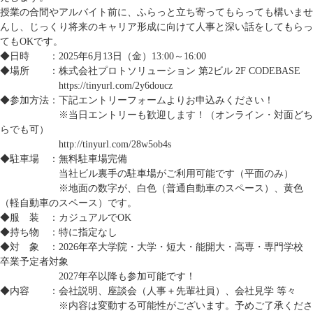
授業の合間やアルバイト前に、ふらっと立ち寄ってもらっても構いませ
んし、じっくり将来のキャリア形成に向けて人事と深い話をしてもらっ
てもOKです。
◆日時 ：2025年6月13日（金）13:00～16:00
◆場所 ：株式会社プロトソリューション 第2ビル 2F CODEBASE
https://tinyurl.com/2y6doucz
◆参加方法：下記エントリーフォームよりお申込みください！
※当日エントリーも歓迎します！（オンライン・対面どち
らでも可）
http://tinyurl.com/28w5ob4s
◆駐車場 ：無料駐車場完備
当社ビル裏手の駐車場がご利用可能です（平面のみ）
※地面の数字が、白色（普通自動車のスペース）、黄色
（軽自動車のスペース）です。
◆服 装 ：カジュアルでOK
◆持ち物 ：特に指定なし
◆対 象 ：2026年卒大学院・大学・短大・能開大・高専・専門学校
卒業予定者対象
2027年卒以降も参加可能です！
◆内容 ：会社説明、座談会（人事＋先輩社員）、会社見学 等々
※内容は変動する可能性がございます。予めご了承くださ