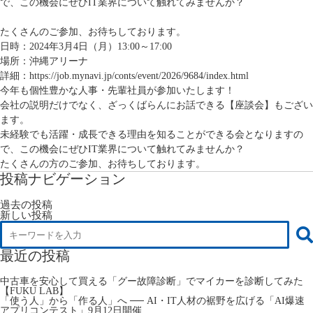
で、この機会にぜひIT業界について触れてみませんか？
たくさんのご参加、お待ちしております。
日時：2024年3月4日（月）13:00～17:00
場所：沖縄アリーナ
詳細：
https://job.mynavi.jp/conts/event/2026/9684/index.html
今年も個性豊かな人事・先輩社員が参加いたします！
会社の説明だけでなく、ざっくばらんにお話できる【座談会】もござい
ます。
未経験でも活躍・成長できる理由を知ることができる会となりますの
で、この機会にぜひIT業界について触れてみませんか？
たくさんの方のご参加、お待ちしております。
投稿ナビゲーション
過去の投稿
新しい投稿
最近の投稿
中古車を安心して買える「グー故障診断」でマイカーを診断してみた
【FUKU LAB】
「使う人」から「作る人」へ ── AI・IT人材の裾野を広げる「AI爆速
アプリコンテスト」9月12日開催