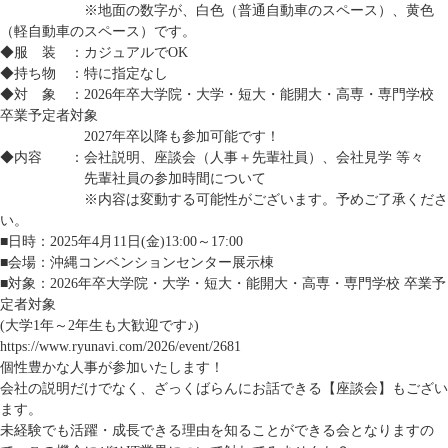
※地面の数字が、白色（普通自動車のスペース）、黄色
（軽自動車のスペース）です。
◆服 装 ：カジュアルでOK
◆持ち物 ：特に指定なし
◆対 象 ：2026年卒大学院・大学・短大・能開大・高専・専門学校
卒業予定者対象
2027年卒以降も参加可能です！
◆内容 ：会社説明、座談会（人事＋先輩社員）、会社見学 等々
先輩社員の参加時間について
※内容は変動する可能性がございます。予めご了承くださ
い。
■日時：2025年4月11日(金)13:00～17:00
■会場：沖縄コンベンションセンター展示棟
■対象：2026年卒大学院・大学・短大・能開大・高専・専門学校 卒業予
定者対象
(大学1年～2年生も大歓迎です♪)
https://www.ryunavi.com/2026/event/2681
個性豊かな人事が参加いたします！
会社の説明だけでなく、ざっくばらんにお話できる【座談会】もござい
ます。
未経験でも活躍・成長できる理由を知ることができる会となりますの