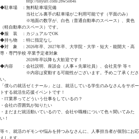
http://tinyurl.com/28w5ob4s
◆駐車場 ：無料駐車場完備
当社ビル裏手の駐車場がご利用可能です（平面のみ）
※地面の数字が、白色（普通自動車のスペース）、黄色
（軽自動車のスペース）です。
◆服 装 ：カジュアルでOK
◆持ち物 ：特に指定なし
◆対 象 ：2026年卒、2027年卒、大学院・大学・短大・能開大・高
専・専門学校 卒業予定者対象
2028年卒以降も大歓迎です！
◆内容 ：会社説明、座談会（人事＋先輩社員）、会社見学 等々
※内容は変動する可能性がございます。予めご了承くださ
い。
「僕らの就活ゼミナール」とは、就活している学生のみなさんをサポー
トする就活生応援イベントです！
・IT業界ってどういう仕事をしているの？
・会社の雰囲気が知りたい
・まだまだ就活動いているので、会社や職種について色々聞いてみた
い！
等々、就活のギモンや悩みを持つみなさんに、人事担当者が個別にお応
えします。