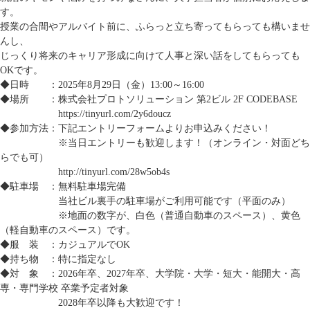
す。
授業の合間やアルバイト前に、ふらっと立ち寄ってもらっても構いませ
んし、
じっくり将来のキャリア形成に向けて人事と深い話をしてもらっても
OKです。
◆日時 ：2025年8月29日（金）13:00～16:00
◆場所 ：株式会社プロトソリューション 第2ビル 2F CODEBASE
https://tinyurl.com/2y6doucz
◆参加方法：下記エントリーフォームよりお申込みください！
※当日エントリーも歓迎します！（オンライン・対面どち
らでも可）
http://tinyurl.com/28w5ob4s
◆駐車場 ：無料駐車場完備
当社ビル裏手の駐車場がご利用可能です（平面のみ）
※地面の数字が、白色（普通自動車のスペース）、黄色
（軽自動車のスペース）です。
◆服 装 ：カジュアルでOK
◆持ち物 ：特に指定なし
◆対 象 ：2026年卒、2027年卒、大学院・大学・短大・能開大・高
専・専門学校 卒業予定者対象
2028年卒以降も大歓迎です！