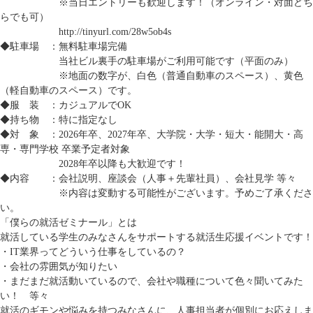
※当日エントリーも歓迎します！（オンライン・対面どち
らでも可）
http://tinyurl.com/28w5ob4s
◆駐車場 ：無料駐車場完備
当社ビル裏手の駐車場がご利用可能です（平面のみ）
※地面の数字が、白色（普通自動車のスペース）、黄色
（軽自動車のスペース）です。
◆服 装 ：カジュアルでOK
◆持ち物 ：特に指定なし
◆対 象 ：2026年卒、2027年卒、大学院・大学・短大・能開大・高
専・専門学校 卒業予定者対象
2028年卒以降も大歓迎です！
◆内容 ：会社説明、座談会（人事＋先輩社員）、会社見学 等々
※内容は変動する可能性がございます。予めご了承くださ
い。
「僕らの就活ゼミナール」とは
就活している学生のみなさんをサポートする就活生応援イベントです！
・IT業界ってどういう仕事をしているの？
・会社の雰囲気が知りたい
・まだまだ就活動いているので、会社や職種について色々聞いてみた
い！ 等々
就活のギモンや悩みを持つみなさんに、人事担当者が個別にお応えしま