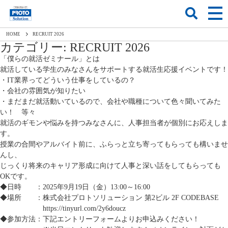
HOME
RECRUIT 2026
カテゴリー:
RECRUIT 2026
「僕らの就活ゼミナール」とは
就活している学生のみなさんをサポートする就活生応援イベントです！
・IT業界ってどういう仕事をしているの？
・会社の雰囲気が知りたい
・まだまだ就活動いているので、会社や職種について色々聞いてみた
い！ 等々
就活のギモンや悩みを持つみなさんに、人事担当者が個別にお応えしま
す。
授業の合間やアルバイト前に、ふらっと立ち寄ってもらっても構いませ
んし、
じっくり将来のキャリア形成に向けて人事と深い話をしてもらっても
OKです。
◆日時 ：2025年9月19日（金）13:00～16:00
◆場所 ：株式会社プロトソリューション 第2ビル 2F CODEBASE
https://tinyurl.com/2y6doucz
◆参加方法：下記エントリーフォームよりお申込みください！