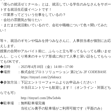
「僕らの就活ゼミナール」とは、就活している学生のみなさんをサポー
トする就活生応援イベントです！
・IT業界ってどういう仕事をしているの？
・会社の雰囲気が知りたい
・まだまだ就活動いているので、会社や職種について色々聞いてみた
い！
等々、就活のギモンや悩みを持つみなさんに、人事担当者が個別にお応
えします。
授業の合間やアルバイト前に、ふらっと立ち寄ってもらっても構いませ
んし、じっくり将来のキャリア形成に向けて人事と深い話をしてもらっ
てもOKです。
◆日時 ：2025年4月18日（金）14:00～17:00
◆場所 ：株式会社プロトソリューション 第2ビル 2F CODEBASE
https://tinyurl.com/2y6doucz
◆参加方法：下記エントリーフォームよりお申込みください！
※当日エントリーも歓迎します！（オンライン・対面どち
らでも可）
http://tinyurl.com/28w5ob4s
◆駐車場 ：無料駐車場完備
当社ビル裏手の駐車場がご利用可能です（平面のみ）