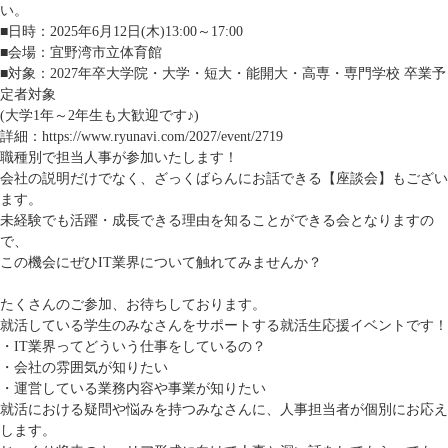
い。
■日時：2025年6月12日(木)13:00～17:00
■会場：宜野湾市立体育館
■対象：2027年卒大学院・大学・短大・能開大・高専・専門学校 卒業予
定者対象
(大学1年～2年生も大歓迎です♪)
詳細：
https://www.ryunavi.com/2027/event/2719
職種別で担当人事が参加いたします！
会社の説明だけでなく、ざっくばらんにお話できる【座談会】もござい
ます。
未経験でも活躍・成長できる理由を知ることができる会となりますの
で、
この機会にぜひIT業界について触れてみませんか？
たくさんのご参加、お待ちしております。
就活している学生のみなさんをサポートする就活生応援イベントです！
・IT業界ってどういう仕事をしているの？
・会社の雰囲気が知りたい
・運営している業務内容や事業が知りたい
就活における疑問や悩みを持つみなさんに、人事担当者が個別にお応え
します。