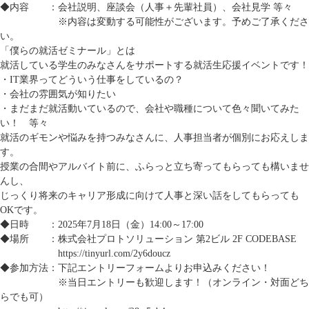
◆内容 ：会社説明、座談会（人事＋先輩社員）、会社見学 等々
※内容は変動する可能性がございます。予めご了承くださ
い。
「僕らの就活ゼミナール」とは
就活している学生のみなさんをサポートする就活生応援イベントです！
・IT業界ってどういう仕事をしているの？
・会社の雰囲気が知りたい
・まだまだ就活動いているので、会社や職種について色々聞いてみた
い！ 等々
就活のギモンや悩みを持つみなさんに、人事担当者が個別にお応えしま
す。
授業の合間やアルバイト前に、ふらっと立ち寄ってもらっても構いませ
んし、
じっくり将来のキャリア形成に向けて人事と深い話をしてもらっても
OKです。
◆日時 ：2025年7月18日（金）14:00～17:00
◆場所 ：株式会社プロトソリューション 第2ビル 2F CODEBASE
https://tinyurl.com/2y6doucz
◆参加方法：下記エントリーフォームよりお申込みください！
※当日エントリーも歓迎します！（オンライン・対面どち
らでも可）