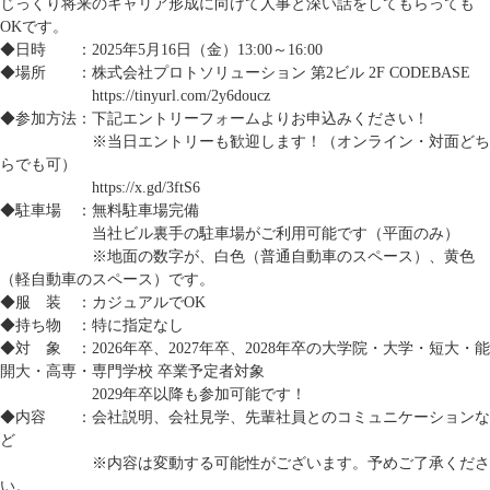
じっくり将来のキャリア形成に向けて人事と深い話をしてもらっても
OKです。
◆日時 ：2025年5月16日（金）13:00～16:00
◆場所 ：株式会社プロトソリューション 第2ビル 2F CODEBASE
https://tinyurl.com/2y6doucz
◆参加方法：下記エントリーフォームよりお申込みください！
※当日エントリーも歓迎します！（オンライン・対面どち
らでも可）
https://x.gd/3ftS6
◆駐車場 ：無料駐車場完備
当社ビル裏手の駐車場がご利用可能です（平面のみ）
※地面の数字が、白色（普通自動車のスペース）、黄色
（軽自動車のスペース）です。
◆服 装 ：カジュアルでOK
◆持ち物 ：特に指定なし
◆対 象 ：2026年卒、2027年卒、2028年卒の大学院・大学・短大・能
開大・高専・専門学校 卒業予定者対象
2029年卒以降も参加可能です！
◆内容 ：会社説明、会社見学、先輩社員とのコミュニケーションな
ど
※内容は変動する可能性がございます。予めご了承くださ
い。