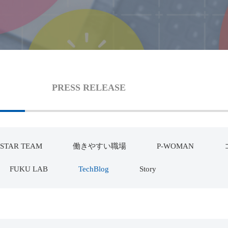
PRESS RELEASE
STAR TEAM
働きやすい職場
P-WOMAN
FUKU LAB
TechBlog
Story