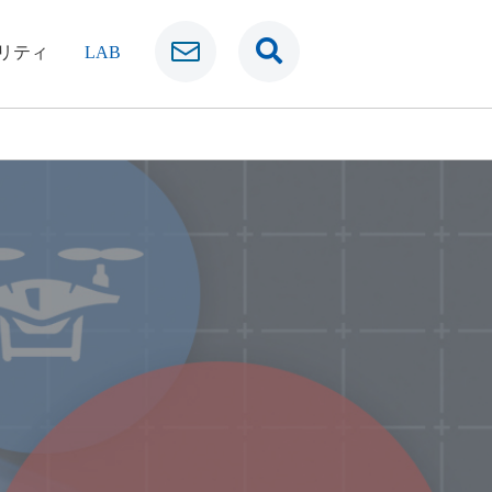
リティ
LAB