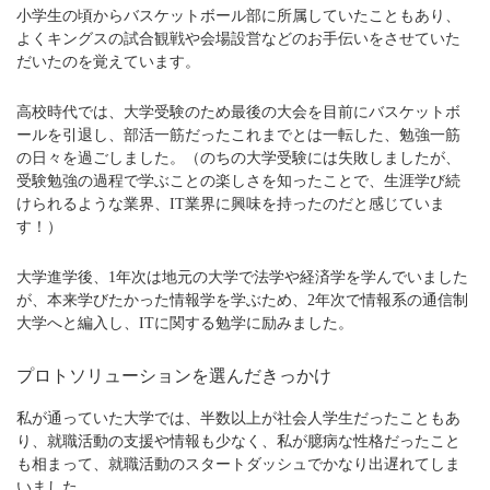
小学生の頃からバスケットボール部に所属していたこともあり、
よくキングスの試合観戦や会場設営などのお手伝いをさせていた
だいたのを覚えています。
高校時代では、大学受験のため最後の大会を目前にバスケットボ
ールを引退し、部活一筋だったこれまでとは一転した、勉強一筋
の日々を過ごしました。（のちの大学受験には失敗しましたが、
受験勉強の過程で学ぶことの楽しさを知ったことで、生涯学び続
けられるような業界、IT業界に興味を持ったのだと感じていま
す！）
大学進学後、1年次は地元の大学で法学や経済学を学んでいました
が、本来学びたかった情報学を学ぶため、2年次で情報系の通信制
大学へと編入し、ITに関する勉学に励みました。
プロトソリューションを選んだきっかけ
私が通っていた大学では、半数以上が社会人学生だったこともあ
り、就職活動の支援や情報も少なく、私が臆病な性格だったこと
も相まって、就職活動のスタートダッシュでかなり出遅れてしま
いました。。。