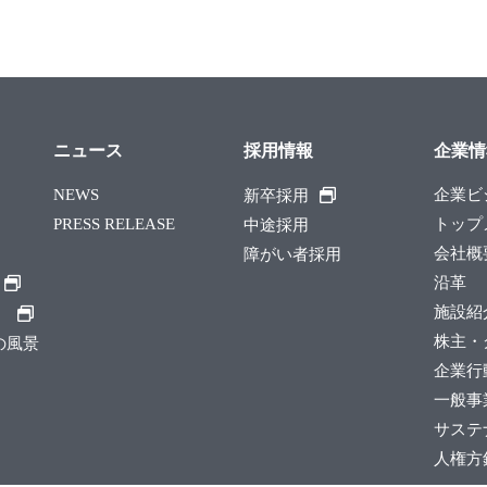
ニュース
採用情報
企業情
NEWS
企業ビ
新卒採用
PRESS RELEASE
トップ
中途採用
会社概
障がい者採用
沿革
施設紹
）
株主・
縄の風景
企業行
一般事
サステ
人権方