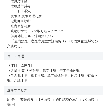
・社員持株会
・社用携帯貸与
・ノートPC貸与
・慶弔金/慶弔休暇制度
・定期健康診断
・社内表彰制度
・受動喫煙防止への取り組みについて
沖縄本社ビル・沖縄第2ビル
「屋内禁煙（喫煙専用室の設備あり）※喫煙可能区域での
業務なし」
休日・休暇
（休日）週休2日
（所定休暇）GW休暇、夏季休暇、年末年始休暇
（その他休暇）慶弔休暇、産前産後休暇、育児休暇、有給休
暇、介護休暇
選考プロセス
応 募 → 書類選考 → 1次面接 → 適性試験(Web) → 2次面接 →
採 用