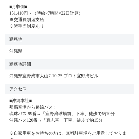
■月収例■
151,410円～（時給×7時間×22日計算）
※交通費別途支給
※諸手当制度あり
勤務地
沖縄県
勤務地詳細
沖縄県宜野湾市大山7-10-25 プロト宜野湾ビル
アクセス
■沖縄本社■
那覇空港から路線バス：
琉球バス 99番→「宜野湾球場前」下車、徒歩で約10分
沖縄バス120番→「真志喜」下車、徒歩で約15分
※自家用車をお持ちの方は、無料駐車場をご用意しておりま