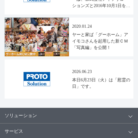
ションズと2016年10月1日をも
って合併し、株式会社プロト
データセンターの商号を「株
式会社プロトソリューショ
2020.01.24
ン」へと変更いたしました。
ヤーと家ば「グーホーム」ア
イモコさんを起用した新ＣＭ
「写真編」を公開！
2026.06.23
本日6月23日（火）は「慰霊の
日」です。
ソリューション
サービス