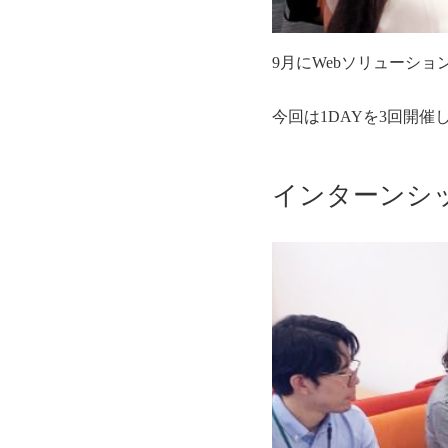
9月にWebソリューシ
今回は1DAYを3回開
インターンシ