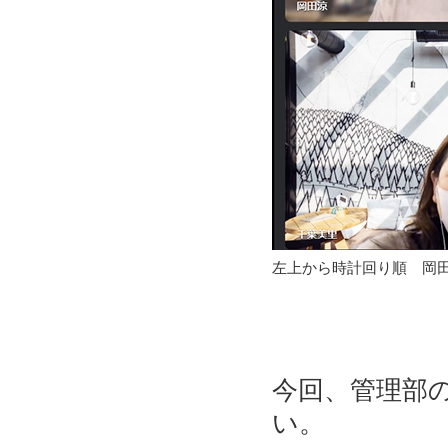
左上から時計回り順 岡
今回、管理部
い。