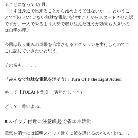
ることになって4か月。
「まずは身近で出来ることから始めようではないか！」というこ
とで“使われていない無駄な電気”を消すことからスタートさせた訳
ですが、一人でやるより大勢で取り組んだほうが効果も大きいの
は自明の理。
今回は取り組みの成果を倍増させるアクションを実行したのでこ
こに記していきたいと思う。
その名も、、、、
「みんなで無駄な電気を消そう!」Turn OFF the Light Action
略して
【TOLA(トラ)】
（寅年だし＾＾）
どう？ 尊いよね。
■スイッチ付近に注意喚起で省エネ活動
電気を消すには照明スイッチ近くに策を講じるのがいいよね。っ