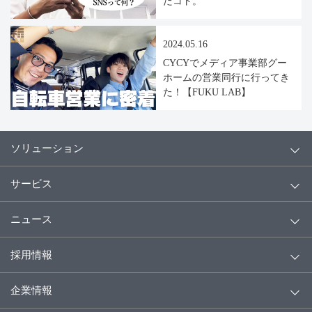
たコト。
2024.05.16
CYCYでメディア事業部グー
ホームの営業同行に行ってき
た！【FUKU LAB】
ソリューション
サービス
ニュース
採用情報
企業情報