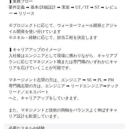
▍業務フロー
要件定義 ➡ 基本/詳細設計 ➡ 実装 ➡ UT／IT ➡ ST ➡ レビュ
ー ➡ リリース
※プロジェクトに応じて、ウォーターフォール開発とアジャ
イル開発を使い分けています
※スキル・経験に応じて、担当工程を決定します
▍キャリアアップのイメージ
入社後はエンジニアとして現場に携わりながら、キャリアプ
ランに応じてマネジメント職または専門職のいずれかにキャ
リアを広げていくことが可能です。
マネージメント志望の方は、エンジニア ➡ SE ➡ PL ➡ PM
専門職志望の方は、エンジニア ➡ リードエンジニア➡テック
リード／エキスパート
へと、キャリアアップをしていきます。
また、マネジメントと技術の両軸をバランスよく伸ばすキャ
リア設計も歓迎しています。
必要なスキルや経験