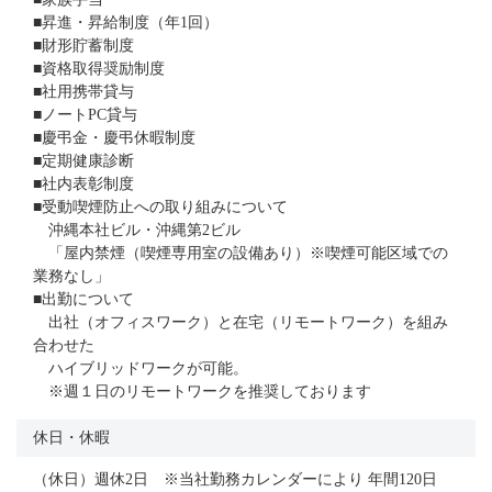
■昇進・昇給制度（年1回）
■財形貯蓄制度
■資格取得奨励制度
■社用携帯貸与
■ノートPC貸与
■慶弔金・慶弔休暇制度
■定期健康診断
■社内表彰制度
■受動喫煙防止への取り組みについて
沖縄本社ビル・沖縄第2ビル
「屋内禁煙（喫煙専用室の設備あり）※喫煙可能区域での
業務なし」
■出勤について
出社（オフィスワーク）と在宅（リモートワーク）を組み
合わせた
ハイブリッドワークが可能。
※週１日のリモートワークを推奨しております
休日・休暇
（休日）週休2日 ※当社勤務カレンダーにより 年間120日