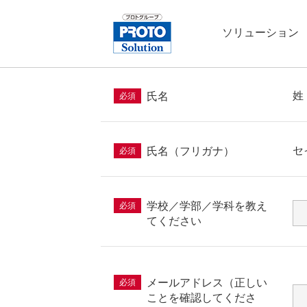
ソリューション
姓
氏名
必須
セ
氏名（フリガナ）
必須
学校／学部／学科を教え
必須
てください
メールアドレス（正しい
必須
ことを確認してくださ