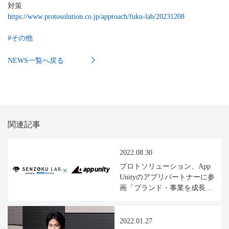
対策
https://www.protosolution.co.jp/approach/fuku-lab/20231208
#
その他
NEWS一覧へ戻る
関連記事
2022.08.30
プロトソリューション、App
Unityのアプリパートナーに参
画「ブランド・事業を成長さ
せたい」お客さまに寄り添
い、Shopify サイト構築から運
用までサポート
2022.01.27