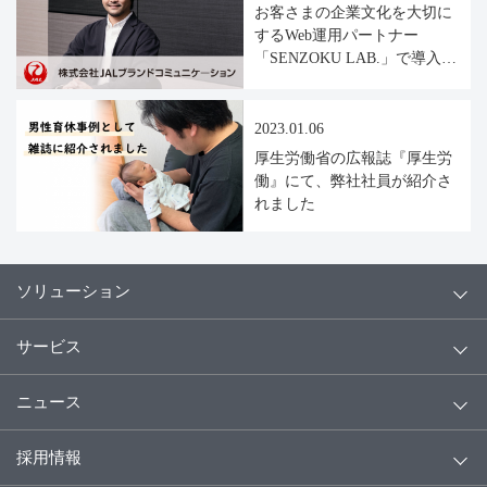
お客さまの企業文化を大切に
するWeb運用パートナー
「SENZOKU LAB.」で導入事
例（JALブランドコミュニケ
ーション様）が公開されまし
た。
2023.01.06
厚生労働省の広報誌『厚生労
働』にて、弊社社員が紹介さ
れました
ソリューション
サービス
ニュース
採用情報