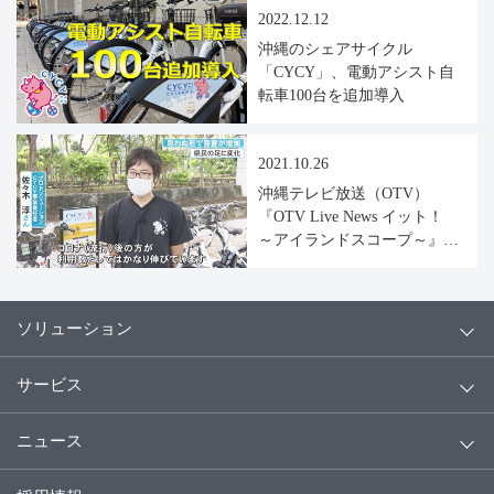
2022.12.12
沖縄のシェアサイクル
「CYCY」、電動アシスト自
転車100台を追加導入
2021.10.26
沖縄テレビ放送（OTV）
『OTV Live News イット！
～アイランドスコープ～』に
てシェアサイクルCYCYが紹
介されました（2021年10月21
日放送）
ソリューション
サービス
ニュース