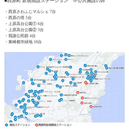
■西原町 新規開設ステーション ※公共施設のみ
・西原さわふじマルシェ 7台
・西原の塔 5台
・上原高台公園① 6台
・上原高台公園② 3台
・我謝公民館 4台
・東崎都市緑地 10台