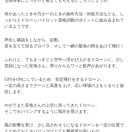
る指導者にしっかりと教えてもらえるところでしょうか。
何かあったときや万が一のときの操作方法・対処方法なども、し
っかりとドローンパイロット資格試験のポイントに組み込まれて
いるようです。
声出し確認をしながら、起動。
音を立てて回るプロペラ、そして一瞬の緊張の間をあけて飛行！
ふわりと、でもまっすぐと空中へ浮かび上がるドローンに、少し
笑顔になった安海さん。周りからもワッと歓声があがります。
GPSをONにしているため、安定飛行をするドローン。
一定の高さまでグーンと高度を上げ、広い球場の上をぐるりと旋
回します。
やがてまた安海さんの上空に戻ってきたドローン。
そこでホバリングするように指示を受けます。
風の影響を受け、少し流されそうになるドローンを一定の位置で
とどめておくホバリングはとても難易度が高いもの。