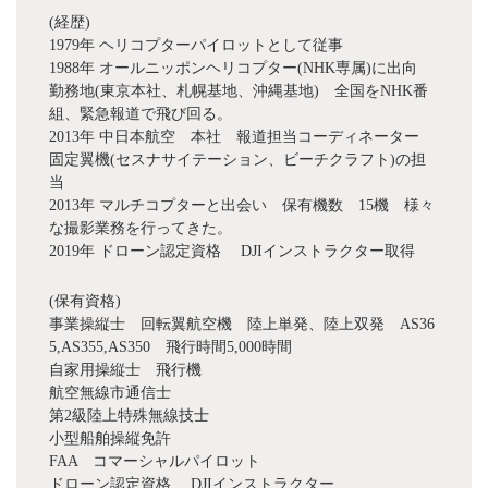
(経歴)
1979年 ヘリコプターパイロットとして従事
1988年 オールニッポンヘリコプター(NHK専属)に出向
勤務地(東京本社、札幌基地、沖縄基地) 全国をNHK番
組、緊急報道で飛び回る。
2013年 中日本航空 本社 報道担当コーディネーター
固定翼機(セスナサイテーション、ビーチクラフト)の担
当
2013年 マルチコプターと出会い 保有機数 15機 様々
な撮影業務を行ってきた。
2019年 ドローン認定資格 DJIインストラクター取得
(保有資格)
事業操縦士 回転翼航空機 陸上単発、陸上双発 AS36
5,AS355,AS350 飛行時間5,000時間
自家用操縦士 飛行機
航空無線市通信士
第2級陸上特殊無線技士
小型船舶操縦免許
FAA コマーシャルパイロット
ドローン認定資格 DJIインストラクター