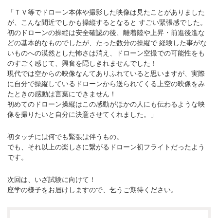
「ＴＶ等でドローン本体や撮影した映像は見たことがありました
が、こんな間近でしかも操縦するとなると すごい緊張感でした。
初のドローンの操縦は安全確認の後、離着陸や上昇・前進後進な
どの基本的なものでしたが、たった数分の操縦で 経験した事がな
いものへの漠然とした怖さは消え、ドローン空撮での可能性をも
のすごく感じて、興奮を隠しきれませんでした！
現代では空からの映像なんてありふれていると思いますが、実際
に自分で操縦しているドローンから送られてくる上空の映像をみ
たときの感動は言葉にできません！
初めてのドローン操縦はこの感動がほかの人にも伝わるような映
像を撮りたいと自分に決意させてくれました。」
初タッチには何でも緊張は伴うもの。
でも、それ以上の楽しさに繋がるドローン初フライトだったよう
です。
次回は、いざ試験に向けて！
座学の様子をお届けしますので、乞うご期待ください。