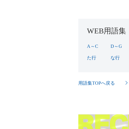
WEB用語集
A～C
(16)
D～G
(16
た行
(38)
な行
(7)
用語集TOPへ戻る