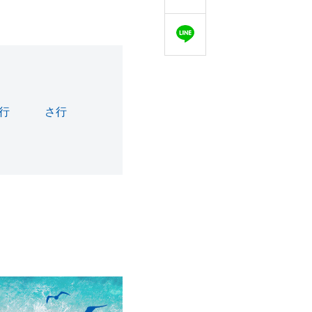
行
(43)
さ行
(36)