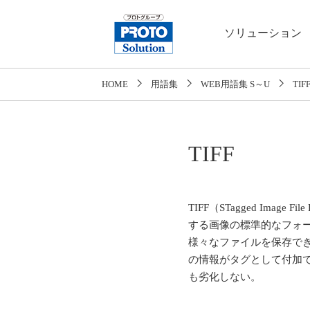
ソリューション
HOME
用語集
WEB用語集 S～U
TIF
TIFF
TIFF（STagged Im
する画像の標準的なフォーマ
様々なファイルを保存で
の情報がタグとして付加
も劣化しない。