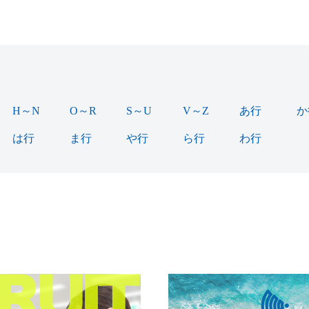
)
H～N
(18)
O～R
(15)
S～U
(12)
V～Z
(15)
あ行
(37)
か
は行
(64)
ま行
(13)
や行
(10)
ら行
(30)
わ行
(3)