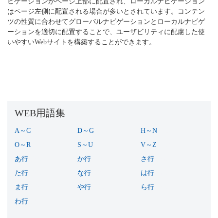
ビゲーションがページ上部に配置され、ローカルナビゲーション
はページ左側に配置される場合が多いとされています。コンテン
ツの性質に合わせてグローバルナビゲーションとローカルナビゲ
ーションを適切に配置することで、ユーザビリティに配慮した使
いやすいWebサイトを構築することができます。
WEB用語集
A～C
(16)
D～G
(16)
H～N
(18)
O～R
(15)
S～U
(12)
V～Z
(15)
あ行
(37)
か行
(43)
さ行
(36)
た行
(38)
な行
(7)
は行
(64)
ま行
(13)
や行
(10)
ら行
(30)
わ行
(3)