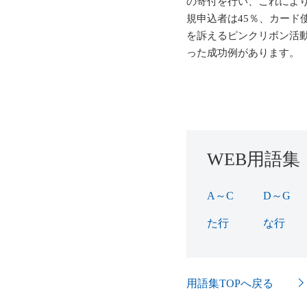
の寄付を行い、これにより
規申込者は45％、カード
を訴えるピンクリボン活
った成功例があります。
WEB用語集
A～C
(16)
D～G
(16
た行
(38)
な行
(7)
用語集TOPへ戻る