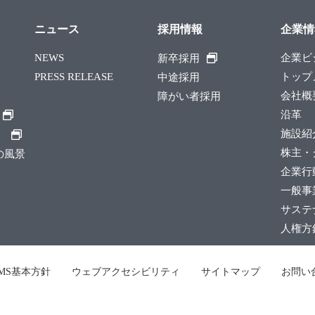
ニュース
採用情報
企業情
NEWS
企業ビ
新卒採用
PRESS RELEASE
トップ
中途採用
会社概
障がい者採用
沿革
施設紹
）
株主・
縄の風景
企業行
一般事
サステ
人権方
SMS基本方針
ウェブアクセシビリティ
サイトマップ
お問い