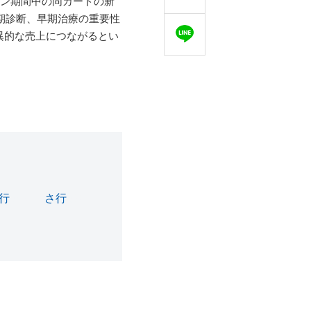
ーン期間中の同カードの新
期診断、早期治療の重要性
異的な売上につながるとい
行
(43)
さ行
(36)