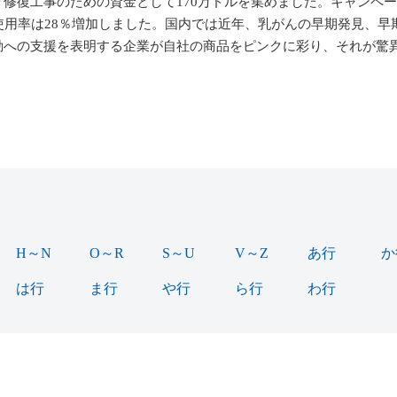
修復工事のための資金として170万ドルを集めました。キャンペ
使用率は28％増加しました。国内では近年、乳がんの早期発見、早
動への支援を表明する企業が自社の商品をピンクに彩り、それが驚
)
H～N
(18)
O～R
(15)
S～U
(12)
V～Z
(15)
あ行
(37)
か
は行
(64)
ま行
(13)
や行
(10)
ら行
(30)
わ行
(3)