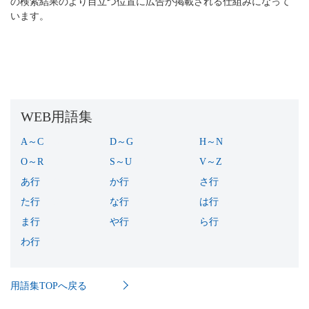
の検索結果のより目立つ位置に広告が掲載される仕組みになって
います。
WEB用語集
A～C
(16)
D～G
(16)
H～N
(18)
O～R
(15)
S～U
(12)
V～Z
(15)
あ行
(37)
か行
(43)
さ行
(36)
た行
(38)
な行
(7)
は行
(64)
ま行
(13)
や行
(10)
ら行
(30)
わ行
(3)
用語集TOPへ戻る