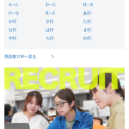
A～C
(10)
D～G
(11)
H～N
(8)
O～Q
(11)
R～Z
(10)
あ行
(40)
か行
(54)
さ行
(37)
た行
(26)
な行
(12)
は行
(49)
ま行
(19)
や行
(3)
ら行
(14)
わ行
(2)
用語集TOPへ戻る