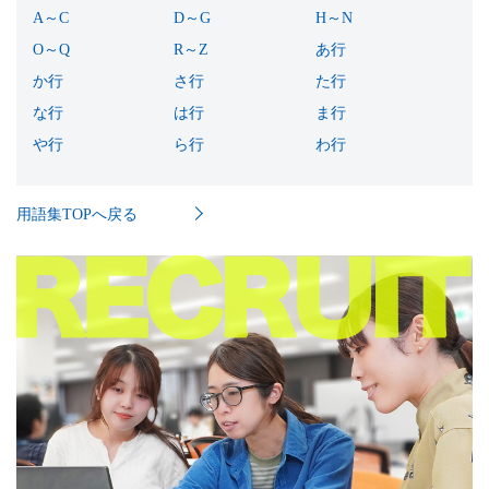
A～C
(10)
D～G
(11)
H～N
(8)
O～Q
(11)
R～Z
(10)
あ行
(40)
か行
(54)
さ行
(37)
た行
(26)
な行
(12)
は行
(49)
ま行
(19)
や行
(3)
ら行
(14)
わ行
(2)
用語集TOPへ戻る