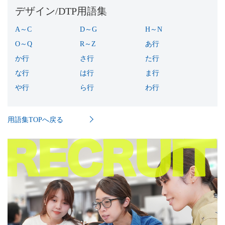
デザイン/DTP用語集
A～C
(10)
D～G
(11)
H～N
(8)
O～Q
(11)
R～Z
(10)
あ行
(40)
か行
(54)
さ行
(37)
た行
(26)
な行
(12)
は行
(49)
ま行
(19)
や行
(3)
ら行
(14)
わ行
(2)
用語集TOPへ戻る