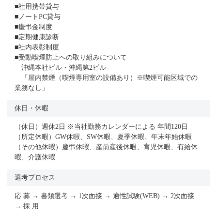
■社用携帯貸与
■ノートPC貸与
■慶弔金制度
■定期健康診断
■社内表彰制度
■受動喫煙防止への取り組みについて
沖縄本社ビル・沖縄第2ビル
「屋内禁煙（喫煙専用室の設備あり）※喫煙可能区域での
業務なし」
休日・休暇
（休日）週休2日 ※当社勤務カレンダーによる 年間120日
（所定休暇）GW休暇、SW休暇、夏季休暇、年末年始休暇
（その他休暇）慶弔休暇、産前産後休暇、育児休暇、有給休
暇、介護休暇
選考プロセス
応 募 → 書類選考 → 1次面接 → 適性試験(WEB) → 2次面接
→ 採 用