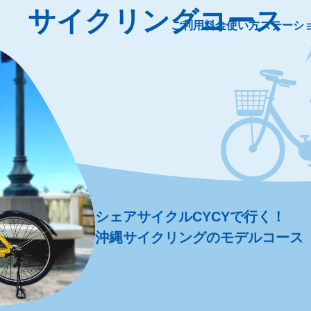
サイクリングコース
ご利用料金
使い方
ステーシ
シェアサイクルCYCYで行く！
沖縄サイクリングのモデルコース