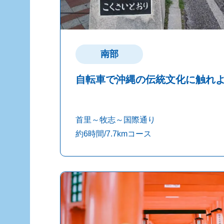
南部
自転車で沖縄の伝統文化に触れ
首里～牧志～国際通り
約6時間/7.7kmコース