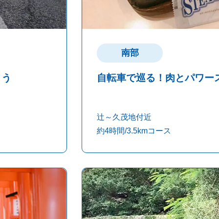
南部
よう
自転車で巡る！肉とパワー
辻～久茂地付近
約4時間/3.5kmコース