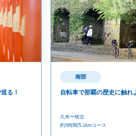
南部
で巡る！
自転車で那覇の歴史に触れ
久米〜牧志
約5時間/5.1kmコース