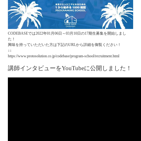
CODEBASEでは2022年01月06日～03月10日の17期生募集を開始しまし
た！
興味を持っていただいた方は下記のURLから詳細を御覧ください！
↓↓
https://www.protosolution.co.jp/codebase/program-school/recruitment.html
講師インタビューをYouTubeに公開しました！