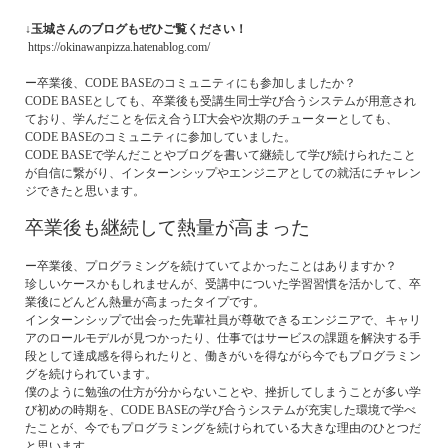
↓玉城さんのブログもぜひご覧ください！
https://okinawanpizza.hatenablog.com/
ー卒業後、CODE BASEのコミュニティにも参加しましたか？
CODE BASEとしても、卒業後も受講生同士学び合うシステムが用意され
ており、学んだことを伝え合うLT大会や次期のチューターとしても、
CODE BASEのコミュニティに参加していました。
CODE BASEで学んだことやブログを書いて継続して学び続けられたこと
が自信に繋がり、インターンシップやエンジニアとしての就活にチャレン
ジできたと思います。
卒業後も継続して熱量が高まった
ー卒業後、プログラミングを続けていてよかったことはありますか？
珍しいケースかもしれませんが、受講中についた学習習慣を活かして、卒
業後にどんどん熱量が高まったタイプです。
インターンシップで出会った先輩社員が尊敬できるエンジニアで、キャリ
アのロールモデルが見つかったり、仕事ではサービスの課題を解決する手
段として達成感を得られたりと、働きがいを得ながら今でもプログラミン
グを続けられています。
僕のように勉強の仕方が分からないことや、挫折してしまうことが多い学
び初めの時期を、CODE BASEの学び合うシステムが充実した環境で学べ
たことが、今でもプログラミングを続けられている大きな理由のひとつだ
と思います。