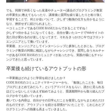
でも、同期で仲良くなった友達やチューター(過去のプログラミング教室
の卒業生)に教えてもらったり、講座後に質問を繰り返したりと粘り強く
学習することで、何とか追いついて、少しずつ勉強の仕方も分かるように
なり、挫折せずに続けられました。
ーコミュニティであるCODE BASEだからできることですね！
少しずつ分かるようになってくると、自分が書いたコードでWebサイトの
見た目が変わるのが楽しくなってきて、それをきっかけに今ではフロント
エンジニアとして働いています。
卒業後、エンジニアとしてインターンシップに参加したときにも、プログ
ラミング教室の同期に相談しながらチャレンジでき、質問し合うカルチャ
ーがあるCODE BASEのコミュニティがあったから、実践の場にもチャレ
ンジできたと思っています。
卒業後も続けているアウトプットの形
ー卒業後はどのように学習を続けましたか？
CODE BASEのコミュニティマネージャーから、「勉強したことを、毎日
ブログにまとめてみたら？」というアドバイスをもらい、誰かに見られる
ほどじゃないしとりあえず始めてみようと、受講期間中から取り組んだブ
ログが今でも続いています。
書いている内容は、自分がその日学んだことを復習しながらまとめただけ
のものですが、アウトプットを続ける習慣がついたことで、じわじわとプ
ログラミングへの熱量も高まっていきました。