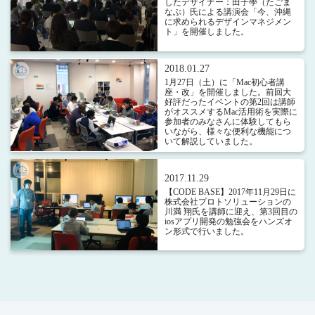
したデザイナー：田子學（たごま
なぶ）氏による講演会「今、沖縄
に求められるデザインマネジメン
ト」を開催しました。
2018.01.27
1月27日（土）に「Mac初心者講
座・改」を開催しました。前回大
好評だったイベントの第2回は講師
がオススメするMac活用術を実際に
参加者のみなさんに体験してもら
いながら、様々な便利な機能につ
いて解説していました。
2017.11.29
【CODE BASE】2017年11月29日に
株式会社プロトソリューションの
川満 翔氏を講師に迎え、第3回目の
iosアプリ開発の勉強会をハンズオ
ン形式で行いました。