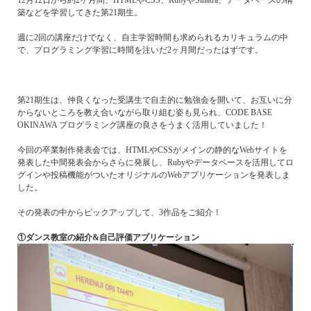
12月12日から約2ヶ月間、HTMLやCSS、RubyやSinatra、データベースの構
築などを学習してきた第21期生。
週に2回の講座だけでなく、自主学習時間も求められるカリキュラムの中
で、プログラミング学習に時間を注いだ2ヶ月間だったはずです。
第21期生は、仲良くなった受講生で自主的に勉強会を開いて、お互いに分
からないところを教え合いながら取り組む姿も見られ、CODE BASE
OKINAWA プログラミング講座の良さをうまく活用していました！
今回の卒業制作発表会では、HTMLやCSSがメインの静的なWebサイトを
発表した中間発表会からさらに発展し、Rubyやデータベースを活用してロ
グインや投稿機能がついたオリジナルのWebアプリケーションを発表しま
した。
その発表の中からピックアップして、3作品をご紹介！
①ダンス教室の紹介&自己評価アプリケーション