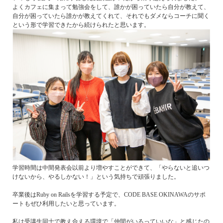
よくカフェに集まって勉強会をして、誰かが困っていたら自分が教えて、
自分が困っていたら誰かが教えてくれて、それでもダメならコーチに聞く
という形で学習できたから続けられたと思います。
学習時間は中間発表会以前より増やすことができて、「やらないと追いつ
けないから、やるしかない！」という気持ちで頑張りました。
卒業後はRuby on Railsを学習する予定で、CODE BASE OKINAWAのサポ
ートもぜひ利用したいと思っています。
私は受講生同士で教え合える環境で「仲間がいるっていいな」と感じたの