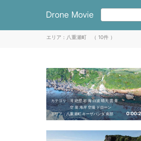
エリア：八重瀬町 （ 10件 ）
カテゴリ
滝 絶壁 岩 海 白波 晴天 雲 青
空 崖 海岸 空撮 ドローン
0:00:
エリア
八重瀬町 キーザバンダ 南部