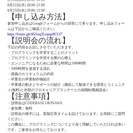
8月21日(月) 20:00~21:00
8月25日(木) 20:00~21:00
【申し込み方法】
参加申し込みはGoogleフォームからの回答にて承ります。申し込みフォー
ムは下記からご確認ください。
https://forms.gle/iHAnq3Loipqa9CUf7
【説明会の流れ】
下記の内容をお話しさせていただきます。
・プログラミングを学習することのメリット
・プログラミングを学習する際の心構え
・エンジニアになるために必要な時間は1000時間
・1000時間を達成する流れ
・講義のカリキュラムの内容
・卒業生の卒業制作物紹介
・卒業後の動きとサポートの紹介（継続して勉強できる環境とコミュニテ
ィ(無料)と外部のプロキャリアプランナーとの就職転職相談会）
【注意事項】
・説明会はCODEBASE OKINAWA
・参加費：無料
・説明会の後半には、質疑応答タイムを設けております。お気軽にご質問
ください。
この機会に、プログラミングについてより深く理解していただければ幸い
です。ご参加をお待ちしております。