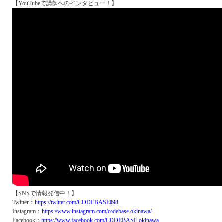
【YouTubeで講師へのインタビュー！】
【SNSで情報発信中！】
Twitter：
https://twitter.com/CODEBASE098
Instagram：
https://www.instagram.com/codebase.okinawa/
Facebook：
https://www.facebook.com/CODEBASE.okinawa